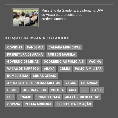
Ministério da Saúde fará vistoria na UPA
de Araxá para processo de
credenciamento
ETIQUETAS MAIS UTILIZADAS
COVID-19
PANDEMIA
CÂMARA MUNICIPAL
PREFEITURA DE ARAXÁ
ROBSON MAGELA
GOVERNO DE MINAS
OCORRÊNCIAS POLICIAIS
VACINA
VAGAS DE EMPREGO
ARAXÁ
CBMM
POLÍCIA MILITAR
ROMEU ZEMA
MINAS GERAIS
37º BATALHA DA POLÍCIA MILITAR
VAGAS
UNIARAXÁ
CEMIG
CORONAVÍRUS
POLÍCIA
ACIA
SEE
SAÚDE
SUS
DÍNAMO
UNIMED ARAXÁ
ARAXÁ RODEIO SHOW
COPASA
ZULMA MOREIRA
PREFEITURA EM AÇÃO