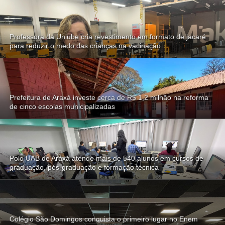
Professora da Uniube cria revestimento em formato de jacaré
para reduzir o medo das crianças na vacinação
Prefeitura de Araxá investe cerca de R$ 1,2 milhão na reforma
de cinco escolas municipalizadas
Polo UAB de Araxá atende mais de 540 alunos em cursos de
graduação, pós-graduação e formação técnica
Colégio São Domingos conquista o primeiro lugar no Enem