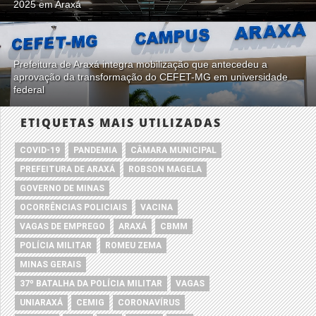
2025 em Araxá
Prefeitura de Araxá integra mobilização que antecedeu a
aprovação da transformação do CEFET-MG em universidade
federal
ETIQUETAS MAIS UTILIZADAS
COVID-19
PANDEMIA
CÂMARA MUNICIPAL
PREFEITURA DE ARAXÁ
ROBSON MAGELA
GOVERNO DE MINAS
OCORRÊNCIAS POLICIAIS
VACINA
VAGAS DE EMPREGO
ARAXÁ
CBMM
POLÍCIA MILITAR
ROMEU ZEMA
MINAS GERAIS
37º BATALHA DA POLÍCIA MILITAR
VAGAS
UNIARAXÁ
CEMIG
CORONAVÍRUS