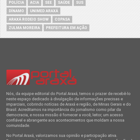
POLÍCIA
ACIA
SEE
SAÚDE
SUS
DÍNAMO
UNIMED ARAXÁ
ARAXÁ RODEIO SHOW
COPASA
ZULMA MOREIRA
PREFEITURA EM AÇÃO
Nós, da equipe editorial do Portal Araxá, temos o prazer de recebê-lo
neste espaço dedicado à divulgação de informações precisas e
imparciais, cobrindo notícias de Araxá e região, de Minas Gerais e do
Brasil. Acreditamos na importância do jornalismo como pilar da
democracia, e nossa missão é fornecer a você, leitor, um acesso
confiável e abrangente aos acontecimentos que moldam a nossa
comunidade.
No Portal Araxá, valorizamos sua opinião e participação ativa.