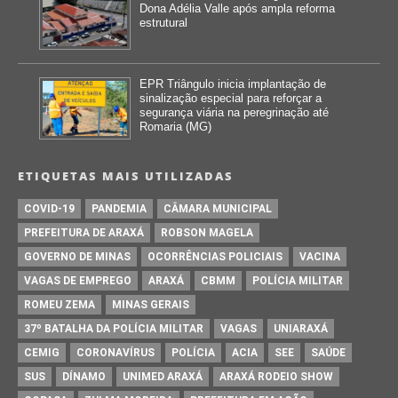
Dona Adélia Valle após ampla reforma
estrutural
EPR Triângulo inicia implantação de
sinalização especial para reforçar a
segurança viária na peregrinação até
Romaria (MG)
ETIQUETAS MAIS UTILIZADAS
COVID-19
PANDEMIA
CÂMARA MUNICIPAL
PREFEITURA DE ARAXÁ
ROBSON MAGELA
GOVERNO DE MINAS
OCORRÊNCIAS POLICIAIS
VACINA
VAGAS DE EMPREGO
ARAXÁ
CBMM
POLÍCIA MILITAR
ROMEU ZEMA
MINAS GERAIS
37º BATALHA DA POLÍCIA MILITAR
VAGAS
UNIARAXÁ
CEMIG
CORONAVÍRUS
POLÍCIA
ACIA
SEE
SAÚDE
SUS
DÍNAMO
UNIMED ARAXÁ
ARAXÁ RODEIO SHOW