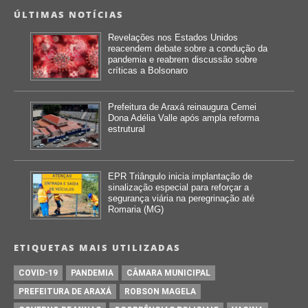
ÚLTIMAS NOTÍCIAS
Revelações nos Estados Unidos
reacendem debate sobre a condução da
pandemia e reabrem discussão sobre
críticas a Bolsonaro
Prefeitura de Araxá reinaugura Cemei
Dona Adélia Valle após ampla reforma
estrutural
EPR Triângulo inicia implantação de
sinalização especial para reforçar a
segurança viária na peregrinação até
Romaria (MG)
ETIQUETAS MAIS UTILIZADAS
COVID-19
PANDEMIA
CÂMARA MUNICIPAL
PREFEITURA DE ARAXÁ
ROBSON MAGELA