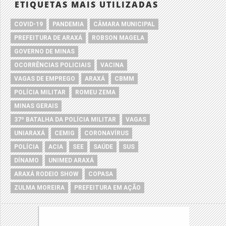
ETIQUETAS MAIS UTILIZADAS
COVID-19
PANDEMIA
CÂMARA MUNICIPAL
PREFEITURA DE ARAXÁ
ROBSON MAGELA
GOVERNO DE MINAS
OCORRÊNCIAS POLICIAIS
VACINA
VAGAS DE EMPREGO
ARAXÁ
CBMM
POLÍCIA MILITAR
ROMEU ZEMA
MINAS GERAIS
37º BATALHA DA POLÍCIA MILITAR
VAGAS
UNIARAXÁ
CEMIG
CORONAVÍRUS
POLÍCIA
ACIA
SEE
SAÚDE
SUS
DÍNAMO
UNIMED ARAXÁ
ARAXÁ RODEIO SHOW
COPASA
ZULMA MOREIRA
PREFEITURA EM AÇÃO