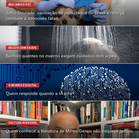
MEU AMIGO PET
Julho Dourado: vacinação de pets cresce no Brasil e reforça
combate a zoonoses fatais
BELEZA COM SAÚDE
Banhos quentes no inverno exigem cuidados com a pele
O MUNDO É DIGITAL
Quem responde quando a IA erra?
CULTURA ACESSÍVEL
Quem conhece a literatura de Minas Gerais não esquece jamais