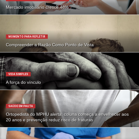
Mercado imobiliário cresce 48%
MOMENTO PARA REFLETIR
Compreender a Razão Como Ponto de Vista
VIDA SIMPLES
A força do vínculo
SAÚDE EM PAUTA
Ortopedista do MPHU alerta: coluna começa a envelhecer aos
20 anos e prevenção reduz risco de fraturas