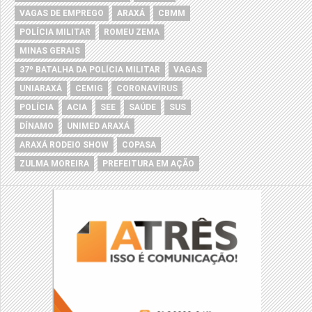
VAGAS DE EMPREGO
ARAXÁ
CBMM
POLÍCIA MILITAR
ROMEU ZEMA
MINAS GERAIS
37º BATALHA DA POLÍCIA MILITAR
VAGAS
UNIARAXÁ
CEMIG
CORONAVÍRUS
POLÍCIA
ACIA
SEE
SAÚDE
SUS
DÍNAMO
UNIMED ARAXÁ
ARAXÁ RODEIO SHOW
COPASA
ZULMA MOREIRA
PREFEITURA EM AÇÃO