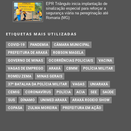
EPR Triângulo inicia implantação de
sinalização especial para reforçar a
segurança viária na peregrinação até
Romaria (MG)
ETIQUETAS MAIS UTILIZADAS
COVID-19
PANDEMIA
CÂMARA MUNICIPAL
PREFEITURA DE ARAXÁ
ROBSON MAGELA
GOVERNO DE MINAS
OCORRÊNCIAS POLICIAIS
VACINA
VAGAS DE EMPREGO
ARAXÁ
CBMM
POLÍCIA MILITAR
ROMEU ZEMA
MINAS GERAIS
37º BATALHA DA POLÍCIA MILITAR
VAGAS
UNIARAXÁ
CEMIG
CORONAVÍRUS
POLÍCIA
ACIA
SEE
SAÚDE
SUS
DÍNAMO
UNIMED ARAXÁ
ARAXÁ RODEIO SHOW
COPASA
ZULMA MOREIRA
PREFEITURA EM AÇÃO