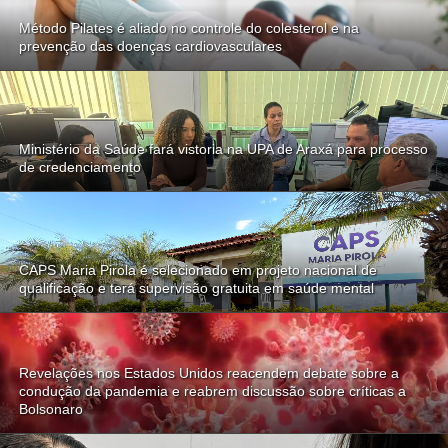
Método Pilates é aliado no controle do colesterol e na
prevenção das doenças cardiovasculares
Ministério da Saúde fará vistoria na UPA de Araxá para processo
de credenciamento
CAPS Maria Pirola é selecionado em projeto nacional de
qualificação e terá supervisão gratuita em saúde mental
Revelações nos Estados Unidos reacendem debate sobre a
condução da pandemia e reabrem discussão sobre críticas a
Bolsonaro