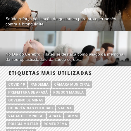
Saúde reforça vacinação de gestantes para proteger bebês
contra a bronquiolite
No Dia do Cérebro, Pilates se destaca como aliado da memória,
da neuroplasticidade e da saúde cerebral
ETIQUETAS MAIS UTILIZADAS
COVID-19
PANDEMIA
CÂMARA MUNICIPAL
PREFEITURA DE ARAXÁ
ROBSON MAGELA
GOVERNO DE MINAS
OCORRÊNCIAS POLICIAIS
VACINA
VAGAS DE EMPREGO
ARAXÁ
CBMM
POLÍCIA MILITAR
ROMEU ZEMA