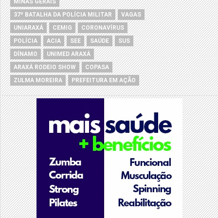
MINAS GERAIS
37º BATALHA DA POLÍCIA MILITAR
VAGAS
UNIARAXÁ
CEMIG
CORONAVÍRUS
POLÍCIA
ACIA
SEE
SAÚDE
SUS
DÍNAMO
UNIMED ARAXÁ
ARAXÁ RODEIO SHOW
COPASA
ZULMA MOREIRA
PREFEITURA EM AÇÃO