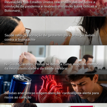
Revelações nos Estados Unidos reacendem debate sobre a
condução da pandemia e reabrem discussão sobre críticas a
Bolsonaro
Saúde reforça vacinação de gestantes para proteger bebês
contra a bronquiolite
No Dia do Cérebro, Pilates se destaca como aliado da memória,
da neuroplasticidade e da saúde cerebral
Bebidas energéticas exigem atenção: cardiologista alerta para
riscos ao coração