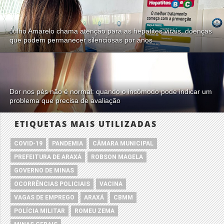
Julho Amarelo chama atenção para as hepatites virais, doenças
que podem permanecer silenciosas por anos
Dor nos pés não é normal: quando o incômodo pode indicar um
problema que precisa de avaliação
ETIQUETAS MAIS UTILIZADAS
COVID-19
PANDEMIA
CÂMARA MUNICIPAL
PREFEITURA DE ARAXÁ
ROBSON MAGELA
GOVERNO DE MINAS
OCORRÊNCIAS POLICIAIS
VACINA
VAGAS DE EMPREGO
ARAXÁ
CBMM
POLÍCIA MILITAR
ROMEU ZEMA