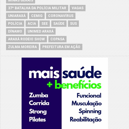
MINAS GERAIS
37º BATALHA DA POLÍCIA MILITAR
VAGAS
UNIARAXÁ
CEMIG
CORONAVÍRUS
POLÍCIA
ACIA
SEE
SAÚDE
SUS
DÍNAMO
UNIMED ARAXÁ
ARAXÁ RODEIO SHOW
COPASA
ZULMA MOREIRA
PREFEITURA EM AÇÃO