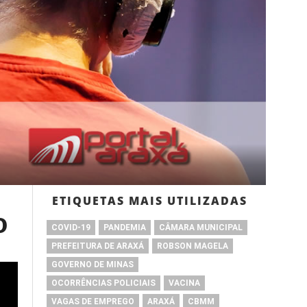
ETIQUETAS MAIS UTILIZADAS
o
COVID-19
PANDEMIA
CÂMARA MUNICIPAL
PREFEITURA DE ARAXÁ
ROBSON MAGELA
GOVERNO DE MINAS
OCORRÊNCIAS POLICIAIS
VACINA
VAGAS DE EMPREGO
ARAXÁ
CBMM