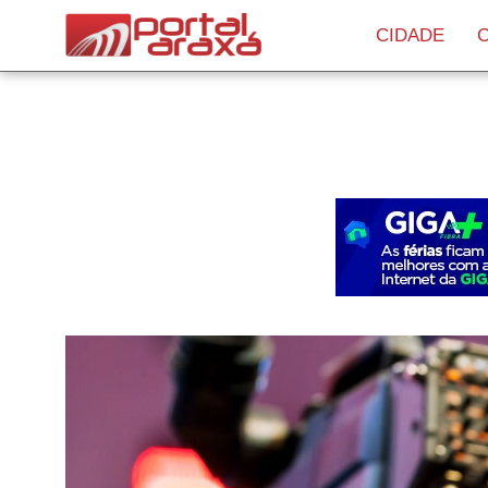
Warning
: Invalid argument supplied for foreach() in
/home/stor
CIDADE