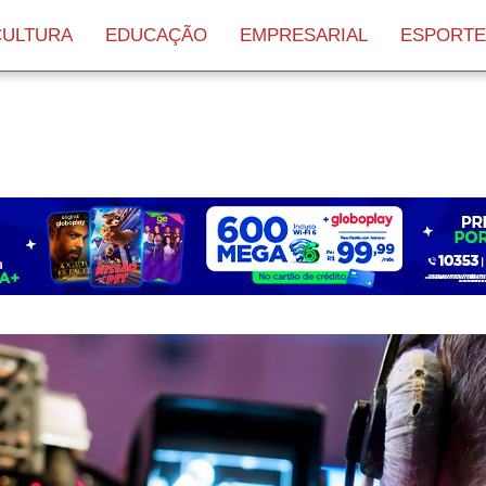
age/0/34/7c/portalaraxa1/public_html/wp-content/themes/
CULTURA
EDUCAÇÃO
EMPRESARIAL
ESPORTE