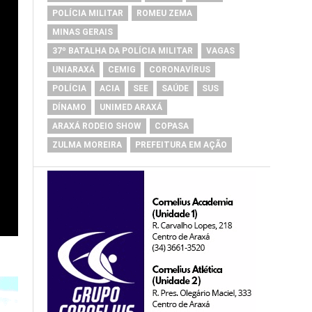
POLÍCIA MILITAR
ROMEU ZEMA
MINAS GERAIS
37º BATALHA DA POLÍCIA MILITAR
VAGAS
UNIARAXÁ
CEMIG
CORONAVÍRUS
POLÍCIA
ACIA
SEE
SAÚDE
SUS
DÍNAMO
UNIMED ARAXÁ
ARAXÁ RODEIO SHOW
COPASA
ZULMA MOREIRA
PREFEITURA EM AÇÃO