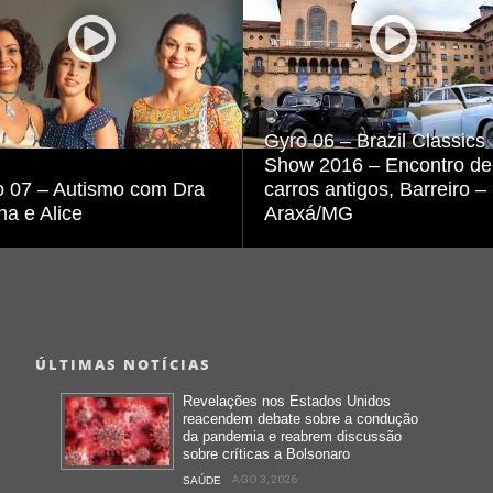
Visualizar
Visualizar
Gyro 06 – Brazil Classics
Show 2016 – Encontro de
o 07 – Autismo com Dra
carros antigos, Barreiro –
na e Alice
Araxá/MG
ÚLTIMAS NOTÍCIAS
Revelações nos Estados Unidos
reacendem debate sobre a condução
da pandemia e reabrem discussão
sobre críticas a Bolsonaro
AGO 3, 2026
SAÚDE