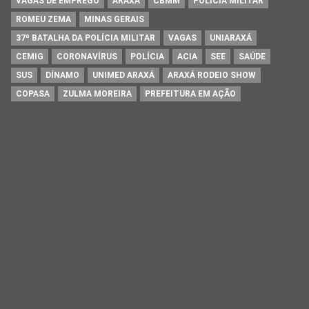
VAGAS DE EMPREGO
ARAXÁ
CBMM
POLÍCIA MILITAR
ROMEU ZEMA
MINAS GERAIS
37º BATALHA DA POLÍCIA MILITAR
VAGAS
UNIARAXÁ
CEMIG
CORONAVÍRUS
POLÍCIA
ACIA
SEE
SAÚDE
SUS
DÍNAMO
UNIMED ARAXÁ
ARAXÁ RODEIO SHOW
COPASA
ZULMA MOREIRA
PREFEITURA EM AÇÃO