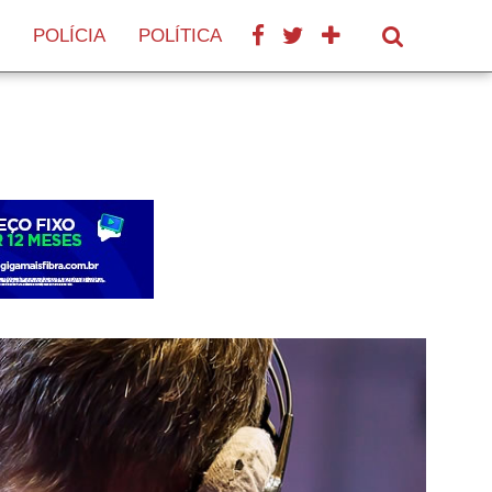
portal/header.php
on line
106
POLÍCIA
POLÍTICA
SAÚDE
TURISMO