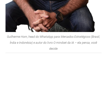
Guilherme Horn, head do WhatsApp para Mercados Estratégicos (Brasil,
Índia e Indonésia) e autor do livro O mindset da IA – ela pensa, você
decide