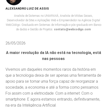
ALEXSANDRO LUIZ DE ASSIS
Analista de Sistemas no UNIARAXÁ, Analista de Mídias Sociais,
Desenvolvedor de Sites e Aplicações Web e Empreendedor na Agência Digital
WebCódigo. Graduado em Sistemas de Informação e pós-graduado em Banco
de dados e Gestão de Projetos.
contato@webcodigo.com
26/05/2026
A maior revolução da IA não está na tecnologia, está
nas pessoas
Vivemos um daqueles momentos raros da história em
que a tecnologia deixa de ser apenas uma ferramenta de
apoio para se tornar uma força capaz de reorganizar a
sociedade, a economia e até a forma como pensamos.
Foi assim com a eletricidade. Com a internet. Com o
smartphone. E agora estamos entrando, definitivamente,
na era da Inteligência Artificial.