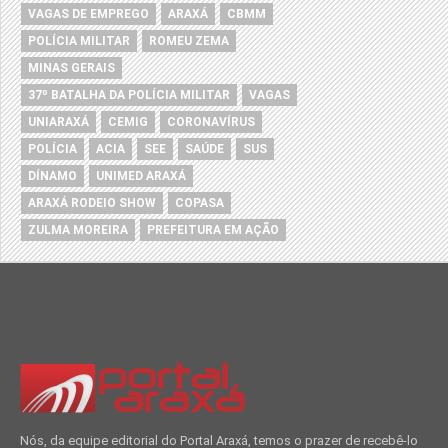
VAGAS DE EMPREGO
ARAXÁ
CBMM
POLÍCIA MILITAR
ROMEU ZEMA
MINAS GERAIS
37º BATALHA DA POLÍCIA MILITAR
VAGAS
UNIARAXÁ
CEMIG
CORONAVÍRUS
POLÍCIA
ACIA
SEE
SAÚDE
SUS
DÍNAMO
UNIMED ARAXÁ
ARAXÁ RODEIO SHOW
COPASA
ZULMA MOREIRA
PREFEITURA EM AÇÃO
Nós, da equipe editorial do Portal Araxá, temos o prazer de recebê-lo