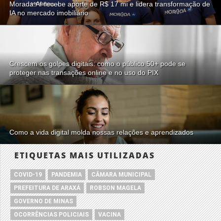
Morada.AI recebe aporte de R$ 17 mi e lidera transformação de
IA no mercado imobiliário
Crescem os golpes digitais: como o público 50+ pode se
proteger nas transações online e no uso do PIX
Como a vida digital molda nossas relações e aprendizados
ETIQUETAS MAIS UTILIZADAS
COVID-19
PANDEMIA
CÂMARA MUNICIPAL
PREFEITURA DE ARAXÁ
ROBSON MAGELA
GOVERNO DE MINAS
OCORRÊNCIAS POLICIAIS
VACINA