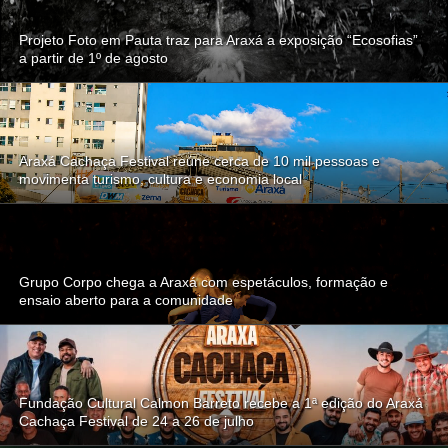
Projeto Foto em Pauta traz para Araxá a exposição “Ecosofias”
a partir de 1º de agosto
Araxá Cachaça Festival reúne cerca de 10 mil pessoas e
movimenta turismo, cultura e economia local
Grupo Corpo chega a Araxá com espetáculos, formação e
ensaio aberto para a comunidade
Fundação Cultural Calmon Barreto recebe a 1ª edição do Araxá
Cachaça Festival de 24 a 26 de julho