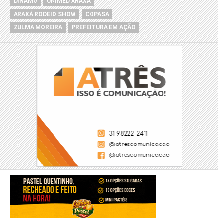
DÍNAMO
UNIMED ARAXÁ
ARAXÁ RODEIO SHOW
COPASA
ZULMA MOREIRA
PREFEITURA EM AÇÃO