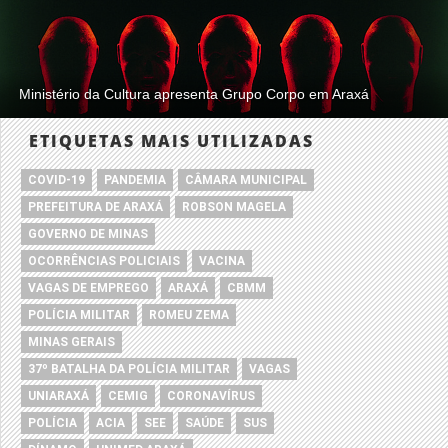
Ministério da Cultura apresenta Grupo Corpo em Araxá
ETIQUETAS MAIS UTILIZADAS
COVID-19
PANDEMIA
CÂMARA MUNICIPAL
PREFEITURA DE ARAXÁ
ROBSON MAGELA
GOVERNO DE MINAS
OCORRÊNCIAS POLICIAIS
VACINA
VAGAS DE EMPREGO
ARAXÁ
CBMM
POLÍCIA MILITAR
ROMEU ZEMA
MINAS GERAIS
37º BATALHA DA POLÍCIA MILITAR
VAGAS
UNIARAXÁ
CEMIG
CORONAVÍRUS
POLÍCIA
ACIA
SEE
SAÚDE
SUS