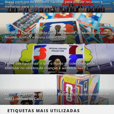
Araxá participa de encontro nacional para discutir recursos e
melhorias para os municípios
Álbum da Copa do Mundo 2026 terá pacote de atualização com
Neymar, Endrick e novos convocados
Febre das figurinhas: o que o hábito de colecionar pode
estimular no cérebro de crianças e adolescentes?
Álbuns e Figurinhas da Copa do Mundo 2026 serão vendidas na
rede Lotéricas da Caixa
ETIQUETAS MAIS UTILIZADAS