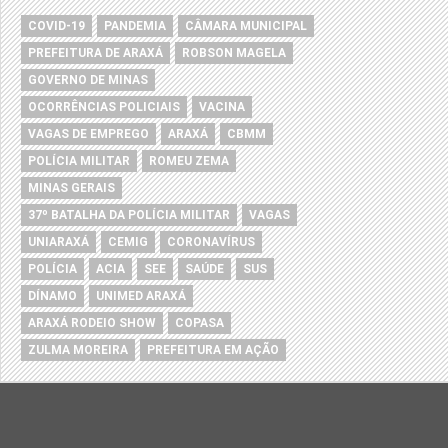
COVID-19
PANDEMIA
CÂMARA MUNICIPAL
PREFEITURA DE ARAXÁ
ROBSON MAGELA
GOVERNO DE MINAS
OCORRÊNCIAS POLICIAIS
VACINA
VAGAS DE EMPREGO
ARAXÁ
CBMM
POLÍCIA MILITAR
ROMEU ZEMA
MINAS GERAIS
37º BATALHA DA POLÍCIA MILITAR
VAGAS
UNIARAXÁ
CEMIG
CORONAVÍRUS
POLÍCIA
ACIA
SEE
SAÚDE
SUS
DÍNAMO
UNIMED ARAXÁ
ARAXÁ RODEIO SHOW
COPASA
ZULMA MOREIRA
PREFEITURA EM AÇÃO