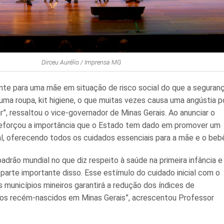
Dirceu Aurélio / Imprensa MG
nte para uma mãe em situação de risco social do que a seguran
 uma roupa, kit higiene, o que muitas vezes causa uma angústia p
”, ressaltou o vice-governador de Minas Gerais. Ao anunciar o
 reforçou a importância que o Estado tem dado em promover um
l, oferecendo todos os cuidados essenciais para a mãe e o beb
adrão mundial no que diz respeito à saúde na primeira infância e
 parte importante disso. Esse estímulo do cuidado inicial com o
municípios mineiros garantirá a redução dos índices de
 dos recém-nascidos em Minas Gerais”, acrescentou Professor