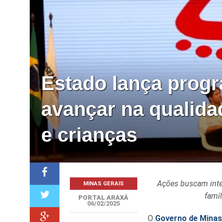
Estado lança progr
avançar na qualida
e crianças
Ações buscam inten
MINAS GERAIS
famíl
PORTAL ARAXÁ
06/02/2025
O
Governo de Mina