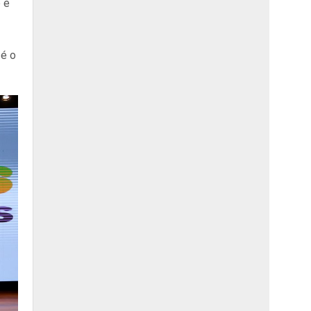
 é
 é o