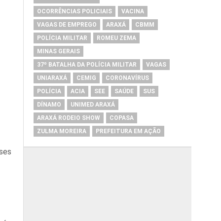
OCORRÊNCIAS POLICIAIS
VACINA
VAGAS DE EMPREGO
ARAXÁ
CBMM
POLÍCIA MILITAR
ROMEU ZEMA
MINAS GERAIS
37º BATALHA DA POLÍCIA MILITAR
VAGAS
UNIARAXÁ
CEMIG
CORONAVÍRUS
POLÍCIA
ACIA
SEE
SAÚDE
SUS
DÍNAMO
UNIMED ARAXÁ
ARAXÁ RODEIO SHOW
COPASA
ZULMA MOREIRA
PREFEITURA EM AÇÃO
sses