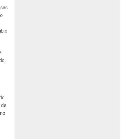
ssas
ão
ábio
a
do,
ade
s de
 no