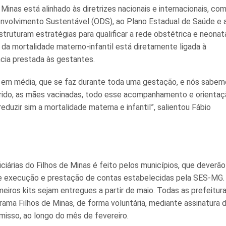
Minas está alinhado às diretrizes nacionais e internacionais, co
nvolvimento Sustentável (ODS), ao Plano Estadual de Saúde e 
struturam estratégias para qualificar a rede obstétrica e neonat
 da mortalidade materno-infantil está diretamente ligada à
ncia prestada às gestantes.
, em média, que se faz durante toda uma gestação, e nós sabe
rido, as mães vacinadas, todo esse acompanhamento e orientaç
eduzir sim a mortalidade materna e infantil”, salientou Fábio
ciárias do Filhos de Minas é feito pelos municípios, que deverão
 de execução e prestação de contas estabelecidas pela SES-MG.
meiros kits sejam entregues a partir de maio. Todas as prefeitur
rama Filhos de Minas, de forma voluntária, mediante assinatura 
isso, ao longo do mês de fevereiro.