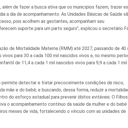
, além de fazer a busca ativa que os municípios fazem, trazer e
dia a dia de acompanhamento. As Unidades Básicas de Saúde s
ocesso, pois acolhem as gestantes, acompanham seu
erecem suporte para um parto seguro”, explicou o secretário F
Razão de Mortalidade Materna (RMM) até 2027, passando de 40 
s vivos para 30 a cada 100 mil nascidos vivos e, no mesmo perío
infantil de 11,4 a cada 1 mil nascidos vivos para 9,9 a cada 1 mil
 permite detectar e tratar precocemente condições de risco,
a mãe e do bebê, e buscando, dessa forma, reduzir a mortalid
entro do esforço estadual para prevenir óbitos evitáveis. O Filho
iva o acompanhamento contínuo da saúde da mulher e do bebê
eiros meses de vida, fortalecendo o vínculo com as unidades de