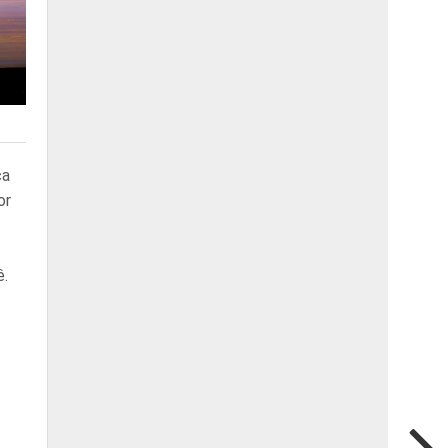
ça
or
ê.