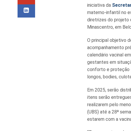
iniciativa da
Secreta
materno-infantil no 
diretrizes do projeto
Minascentro, em Belo
O principal objetivo 
acompanhamento pré-
calendário vacinal em
gestantes em situação
conforto e proteção
longos, bodies, culo
Em 2025, serão distr
itens serão entregue
realizarem pelo meno
(UBS) até a 28ª sema
estarem com a vacin