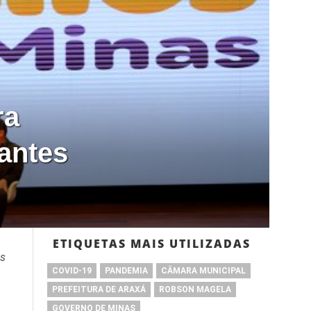
ra
tantes
ETIQUETAS MAIS UTILIZADAS
às
COVID-19
PANDEMIA
CÂMARA MUNICIPAL
PREFEITURA DE ARAXÁ
ROBSON MAGELA
GOVERNO DE MINAS