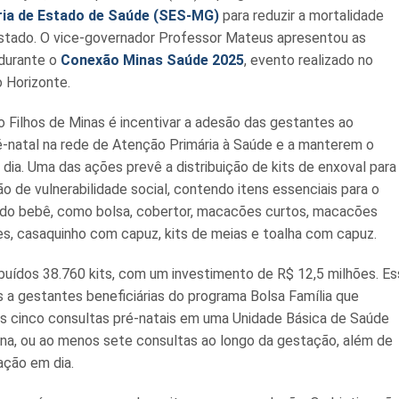
ria de Estado de Saúde (SES-MG)
para reduzir a mortalidade
estado. O vice-governador Professor Mateus apresentou as
 durante o
Conexão Minas Saúde 2025
, evento realizado no
 Horizonte.
do Filhos de Minas é incentivar a adesão das gestantes ao
natal na rede de Atenção Primária à Saúde e a manterem o
 dia. Uma das ações prevê a distribuição de kits de enxoval para
 de vulnerabilidade social, contendo itens essenciais para o
 do bebê, como bolsa, cobertor, macacões curtos, macacões
tes, casaquinho com capuz, kits de meias e toalha com capuz.
ibuídos 38.760 kits, com um investimento de R$ 12,5 milhões. E
s a gestantes beneficiárias do programa Bolsa Família que
s cinco consultas pré-natais em uma Unidade Básica de Saúde
na, ou ao menos sete consultas ao longo da gestação, além de
ação em dia.