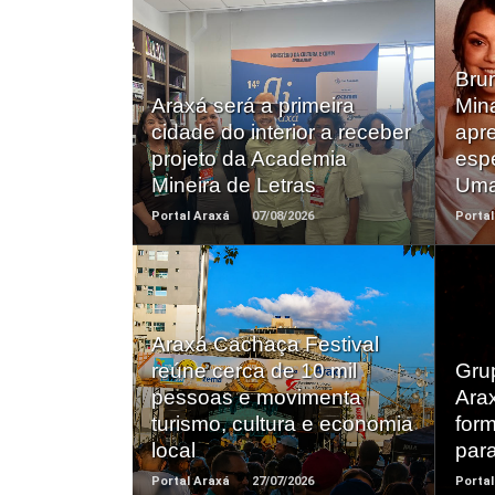
Bru
Saiba +
Araxá será a primeira
Min
cidade do interior a receber
apr
projeto da Academia
esp
Mineira de Letras
Uma
Portal Araxá
07/08/2026
Portal
Araxá Cachaça Festival
Saiba +
reúne cerca de 10 mil
Gru
pessoas e movimenta
Ara
turismo, cultura e economia
for
local
par
Portal Araxá
27/07/2026
Portal