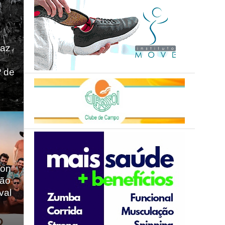
raz
º de
mon
ção
val