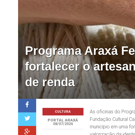
Programa Araxá Feit
fortalecer o artesa
de renda
As oficinas do Progr
CULTURA
Fundação Cultural Cal
PORTAL ARAXÁ
08/07/2026
município em uma for
valorização da ident