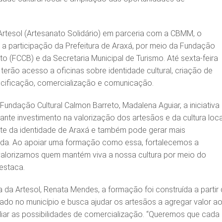
rtesol (Artesanato Solidário) em parceria com a CBMM, o
 participação da Prefeitura de Araxá, por meio da Fundação
to (FCCB) e da Secretaria Municipal de Turismo. Até sexta-feira
s terão acesso a oficinas sobre identidade cultural, criação de
ecificação, comercialização e comunicação.
Fundação Cultural Calmon Barreto, Madalena Aguiar, a iniciativa
nte investimento na valorização dos artesãos e da cultura loca
rte da identidade de Araxá e também pode gerar mais
nda. Ao apoiar uma formação como essa, fortalecemos a
valorizamos quem mantém viva a nossa cultura por meio do
destaca.
 da Artesol, Renata Mendes, a formação foi construída a partir
zado no município e busca ajudar os artesãos a agregar valor a
iar as possibilidades de comercialização. “Queremos que cada