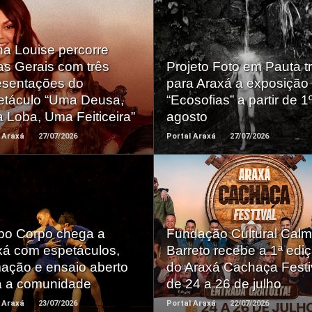
na Louise percorre
Saiba +
Saiba +
as Gerais com três
Projeto Foto em Pauta t
esentações do
para Araxá a exposição
etáculo “Uma Deusa,
“Ecosofias” a partir de 1
 Loba, Uma Feiticeira”
agosto
 Araxá
27/07/2026
Portal Araxá
27/07/2026
Saiba +
Saiba +
po Corpo chega a
Fundação Cultural Cal
xá com espetáculos,
Barreto recebe a 1ª edi
mação e ensaio aberto
do Araxá Cachaça Festi
a a comunidade
de 24 a 26 de julho
 Araxá
23/07/2026
Portal Araxá
22/07/2026