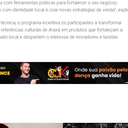
ui com ferramentas práticas para fortalecer o seu negócio,
com identidade local e criar novas estratégias de venda”, expli
técnica, o programa incentiva os participantes a transformar
e referências culturais de Araxá em produtos que fortaleçam a
nato local e despertem o interesse de moradores e turistas.