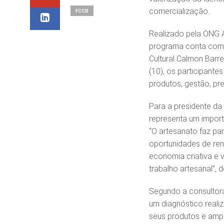
comercialização.
FCCB
Realizado pela ONG A
programa conta com a
Cultural Calmon Barre
(10), os participante
produtos, gestão, pr
Para a presidente da 
representa um importa
“O artesanato faz pa
oportunidades de re
economia criativa e 
trabalho artesanal”, 
Segundo a consultora
um diagnóstico reali
seus produtos e ampl