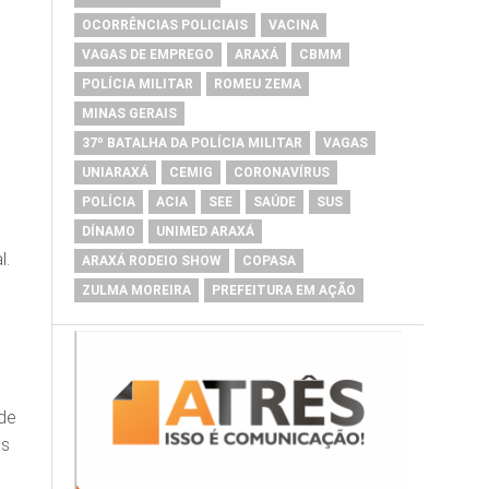
OCORRÊNCIAS POLICIAIS
VACINA
VAGAS DE EMPREGO
ARAXÁ
CBMM
POLÍCIA MILITAR
ROMEU ZEMA
MINAS GERAIS
37º BATALHA DA POLÍCIA MILITAR
VAGAS
UNIARAXÁ
CEMIG
CORONAVÍRUS
POLÍCIA
ACIA
SEE
SAÚDE
SUS
DÍNAMO
UNIMED ARAXÁ
l.
ARAXÁ RODEIO SHOW
COPASA
ZULMA MOREIRA
PREFEITURA EM AÇÃO
 de
os