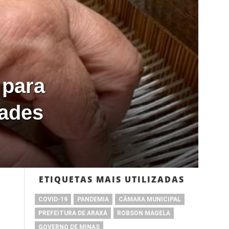
 para
dades
ETIQUETAS MAIS UTILIZADAS
COVID-19
PANDEMIA
CÂMARA MUNICIPAL
PREFEITURA DE ARAXÁ
ROBSON MAGELA
GOVERNO DE MINAS