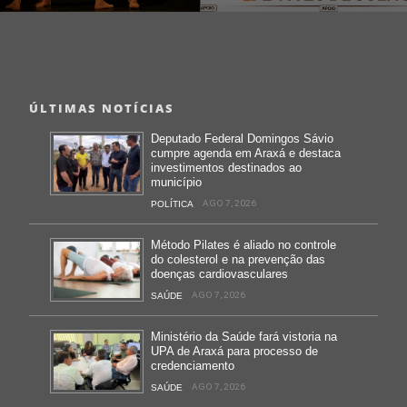
ÚLTIMAS NOTÍCIAS
Deputado Federal Domingos Sávio
cumpre agenda em Araxá e destaca
investimentos destinados ao
município
AGO 7, 2026
POLÍTICA
Método Pilates é aliado no controle
do colesterol e na prevenção das
doenças cardiovasculares
AGO 7, 2026
SAÚDE
Ministério da Saúde fará vistoria na
UPA de Araxá para processo de
credenciamento
AGO 7, 2026
SAÚDE