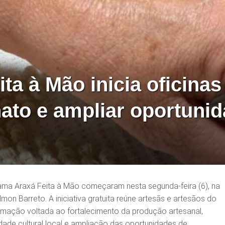
a à Mão inicia oficinas
nato e ampliar oportuni
ama Araxá Feita à Mão começaram nesta segunda-feira (6), na
mon Barreto. A iniciativa gratuita reúne artesãs e artesãos do
mação voltada ao fortalecimento da produção artesanal,
idade cultural local e ampliação das oportunidades de