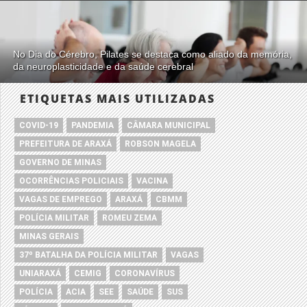
No Dia do Cérebro, Pilates se destaca como aliado da memória,
da neuroplasticidade e da saúde cerebral
ETIQUETAS MAIS UTILIZADAS
COVID-19
PANDEMIA
CÂMARA MUNICIPAL
PREFEITURA DE ARAXÁ
ROBSON MAGELA
GOVERNO DE MINAS
OCORRÊNCIAS POLICIAIS
VACINA
VAGAS DE EMPREGO
ARAXÁ
CBMM
POLÍCIA MILITAR
ROMEU ZEMA
MINAS GERAIS
37º BATALHA DA POLÍCIA MILITAR
VAGAS
UNIARAXÁ
CEMIG
CORONAVÍRUS
POLÍCIA
ACIA
SEE
SAÚDE
SUS