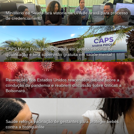
Ministério da Saúde fará vistoria na UPA de Araxá para processo
de credenciamento
CAPS Maria Pirola é selecionado em projeto nacional de
qualificação e terá supervisão gratuita em saúde mental
Revelações nos Estados Unidos reacendem debate sobre a
condução da pandemia e reabrem discussão sobre críticas a
Bolsonaro
Saúde reforça vacinação de gestantes para proteger bebês
contra a bronquiolite