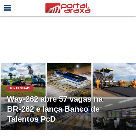
MINAS GERAIS
Way-262 abre 57 vagas na
BR-262 e lança Banco de
Talentos PcD