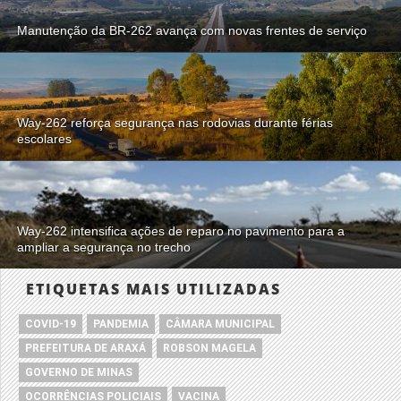
Manutenção da BR-262 avança com novas frentes de serviço
Way-262 reforça segurança nas rodovias durante férias
escolares
Way-262 intensifica ações de reparo no pavimento para a
ampliar a segurança no trecho
ETIQUETAS MAIS UTILIZADAS
COVID-19
PANDEMIA
CÂMARA MUNICIPAL
PREFEITURA DE ARAXÁ
ROBSON MAGELA
GOVERNO DE MINAS
OCORRÊNCIAS POLICIAIS
VACINA