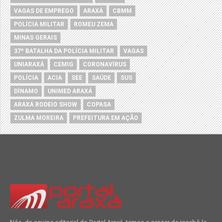
VAGAS DE EMPREGO
ARAXÁ
CBMM
POLÍCIA MILITAR
ROMEU ZEMA
MINAS GERAIS
37º BATALHA DA POLÍCIA MILITAR
VAGAS
UNIARAXÁ
CEMIG
CORONAVÍRUS
POLÍCIA
ACIA
SEE
SAÚDE
SUS
DÍNAMO
UNIMED ARAXÁ
ARAXÁ RODEIO SHOW
COPASA
ZULMA MOREIRA
PREFEITURA EM AÇÃO