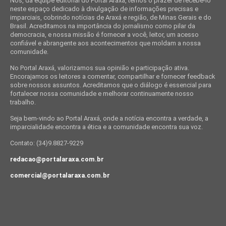
Nós, da equipe editorial do Portal Araxá, temos o prazer de recebê-lo
neste espaço dedicado à divulgação de informações precisas e
imparciais, cobrindo notícias de Araxá e região, de Minas Gerais e do
Brasil. Acreditamos na importância do jornalismo como pilar da
democracia, e nossa missão é fornecer a você, leitor, um acesso
confiável e abrangente aos acontecimentos que moldam a nossa
comunidade.
No Portal Araxá, valorizamos sua opinião e participação ativa.
Encorajamos os leitores a comentar, compartilhar e fornecer feedback
sobre nossos assuntos. Acreditamos que o diálogo é essencial para
fortalecer nossa comunidade e melhorar continuamente nosso
trabalho.
Seja bem-vindo ao Portal Araxá, onde a notícia encontra a verdade, a
imparcialidade encontra a ética e a comunidade encontra sua voz.
Contato: (34)9.8827-9229
redacao@portalaraxa.com.br
comercial@portalaraxa.com.br