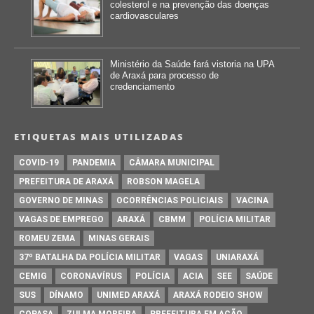
colesterol e na prevenção das doenças
cardiovasculares
Ministério da Saúde fará vistoria na UPA
de Araxá para processo de
credenciamento
ETIQUETAS MAIS UTILIZADAS
COVID-19
PANDEMIA
CÂMARA MUNICIPAL
PREFEITURA DE ARAXÁ
ROBSON MAGELA
GOVERNO DE MINAS
OCORRÊNCIAS POLICIAIS
VACINA
VAGAS DE EMPREGO
ARAXÁ
CBMM
POLÍCIA MILITAR
ROMEU ZEMA
MINAS GERAIS
37º BATALHA DA POLÍCIA MILITAR
VAGAS
UNIARAXÁ
CEMIG
CORONAVÍRUS
POLÍCIA
ACIA
SEE
SAÚDE
SUS
DÍNAMO
UNIMED ARAXÁ
ARAXÁ RODEIO SHOW
COPASA
ZULMA MOREIRA
PREFEITURA EM AÇÃO