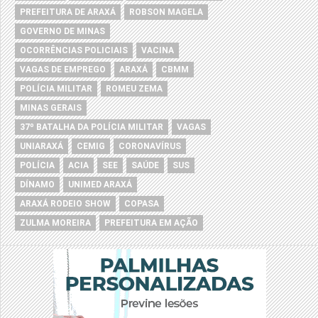
PREFEITURA DE ARAXÁ
ROBSON MAGELA
GOVERNO DE MINAS
OCORRÊNCIAS POLICIAIS
VACINA
VAGAS DE EMPREGO
ARAXÁ
CBMM
POLÍCIA MILITAR
ROMEU ZEMA
MINAS GERAIS
37º BATALHA DA POLÍCIA MILITAR
VAGAS
UNIARAXÁ
CEMIG
CORONAVÍRUS
POLÍCIA
ACIA
SEE
SAÚDE
SUS
DÍNAMO
UNIMED ARAXÁ
ARAXÁ RODEIO SHOW
COPASA
ZULMA MOREIRA
PREFEITURA EM AÇÃO