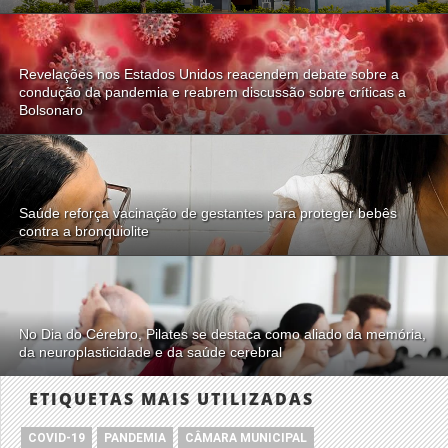
Revelações nos Estados Unidos reacendem debate sobre a
condução da pandemia e reabrem discussão sobre críticas a
Bolsonaro
Saúde reforça vacinação de gestantes para proteger bebês
contra a bronquiolite
No Dia do Cérebro, Pilates se destaca como aliado da memória,
da neuroplasticidade e da saúde cerebral
ETIQUETAS MAIS UTILIZADAS
COVID-19
PANDEMIA
CÂMARA MUNICIPAL