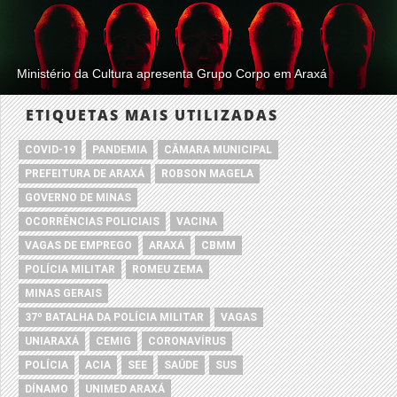
Ministério da Cultura apresenta Grupo Corpo em Araxá
ETIQUETAS MAIS UTILIZADAS
COVID-19
PANDEMIA
CÂMARA MUNICIPAL
PREFEITURA DE ARAXÁ
ROBSON MAGELA
GOVERNO DE MINAS
OCORRÊNCIAS POLICIAIS
VACINA
VAGAS DE EMPREGO
ARAXÁ
CBMM
POLÍCIA MILITAR
ROMEU ZEMA
MINAS GERAIS
37º BATALHA DA POLÍCIA MILITAR
VAGAS
UNIARAXÁ
CEMIG
CORONAVÍRUS
POLÍCIA
ACIA
SEE
SAÚDE
SUS
DÍNAMO
UNIMED ARAXÁ