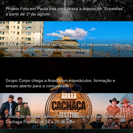
Projeto Foto em Pauta traz para Araxá a exposição “Ecosofias”
a partir de 1º de agosto
Araxá Cachaça Festival reúne cerca de 10 mil pessoas e
movimenta turismo, cultura e economia local
Grupo Corpo chega a Araxá com espetáculos, formação e
ensaio aberto para a comunidade
Fundação Cultural Calmon Barreto recebe a 1ª edição do Araxá
Cachaça Festival de 24 a 26 de julho