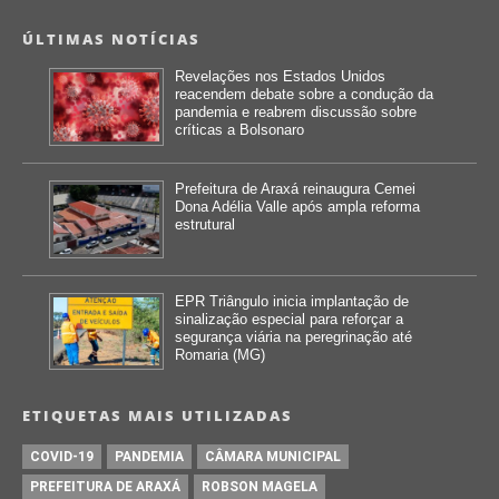
ÚLTIMAS NOTÍCIAS
Revelações nos Estados Unidos
reacendem debate sobre a condução da
pandemia e reabrem discussão sobre
críticas a Bolsonaro
Prefeitura de Araxá reinaugura Cemei
Dona Adélia Valle após ampla reforma
estrutural
EPR Triângulo inicia implantação de
sinalização especial para reforçar a
segurança viária na peregrinação até
Romaria (MG)
ETIQUETAS MAIS UTILIZADAS
COVID-19
PANDEMIA
CÂMARA MUNICIPAL
PREFEITURA DE ARAXÁ
ROBSON MAGELA