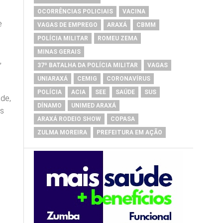
OCORRÊNCIAS POLICIAIS
VACINA
e
VAGAS DE EMPREGO
ARAXÁ
CBMM
POLÍCIA MILITAR
ROMEU ZEMA
MINAS GERAIS
,
37º BATALHA DA POLÍCIA MILITAR
VAGAS
UNIARAXÁ
CEMIG
CORONAVÍRUS
POLÍCIA
ACIA
SEE
SAÚDE
SUS
ade,
DÍNAMO
UNIMED ARAXÁ
es
ARAXÁ RODEIO SHOW
COPASA
ZULMA MOREIRA
PREFEITURA EM AÇÃO