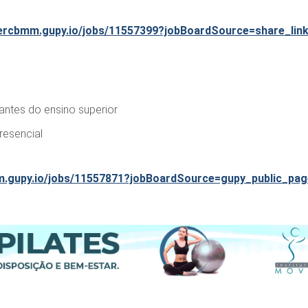
ercbmm.gupy.io/jobs/11557399?jobBoardSource=share_lin
antes do ensino superior
resencial
m.gupy.io/jobs/11557871?jobBoardSource=gupy_public_pag