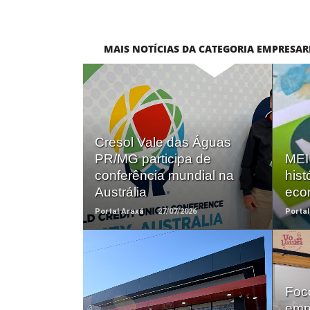
MAIS NOTÍCIAS DA CATEGORIA EMPRESAR
Saiba +
Cresol Vale das Águas
PR/MG participa de
MEI
conferência mundial na
hist
Austrália
eco
Portal Araxá
27/07/2026
Portal
Foc
Saiba +
emp