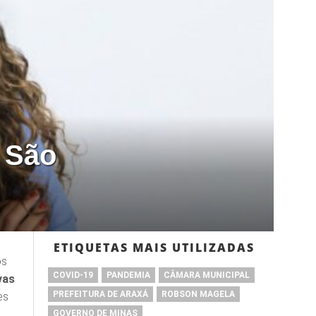
 São
ETIQUETAS MAIS UTILIZADAS
os
COVID-19
PANDEMIA
CÂMARA MUNICIPAL
vas
PREFEITURA DE ARAXÁ
ROBSON MAGELA
es
GOVERNO DE MINAS