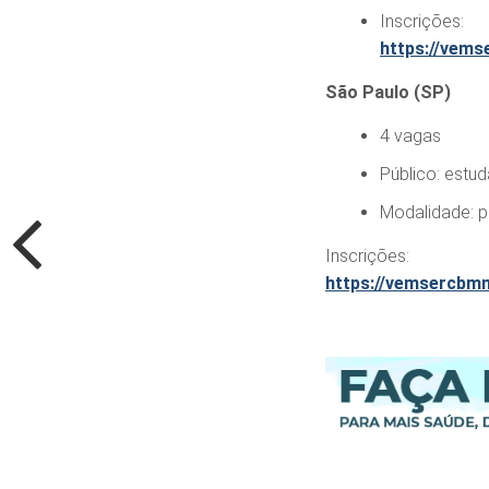
Inscrições:
https://vems
São Paulo (SP)
4 vagas
Público: estud
Modalidade: p
Inscrições:
https://vemsercbm