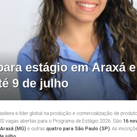
ara estágio em Araxá e
té 9 de julho
ileira e líder global na produção e comercialização de produt
 20 vagas abertas para o Programa de Estágio 2026. São
16 no
Araxá (MG)
e outras
quatro para São Paulo (SP)
. As inscriçõ
de julho
.