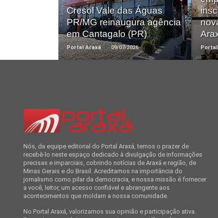
Cresol Vale das Águas
insc
PR/MG reinaugura agência
nov
em Cantagalo (PR)
Ara
Portal Araxá
09/07/2026
Portal
Nós, da equipe editorial do Portal Araxá, temos o prazer de
recebê-lo neste espaço dedicado à divulgação de informações
precisas e imparciais, cobrindo notícias de Araxá e região, de
Minas Gerais e do Brasil. Acreditamos na importância do
jornalismo como pilar da democracia, e nossa missão é fornecer
a você, leitor, um acesso confiável e abrangente aos
acontecimentos que moldam a nossa comunidade.
No Portal Araxá, valorizamos sua opinião e participação ativa.