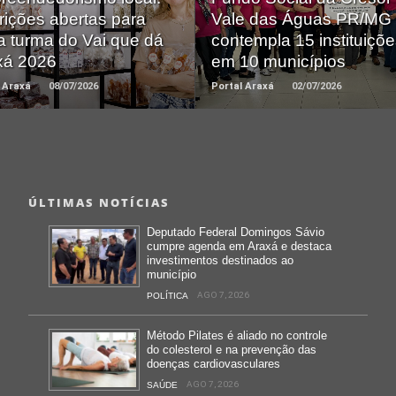
rições abertas para
Vale das Águas PR/MG
a turma do Vai que dá
contempla 15 instituiçõ
xá 2026
em 10 municípios
 Araxá
08/07/2026
Portal Araxá
02/07/2026
ÚLTIMAS NOTÍCIAS
Deputado Federal Domingos Sávio
cumpre agenda em Araxá e destaca
investimentos destinados ao
município
AGO 7, 2026
POLÍTICA
Método Pilates é aliado no controle
do colesterol e na prevenção das
doenças cardiovasculares
AGO 7, 2026
SAÚDE