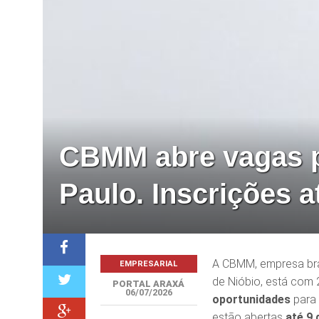
CBMM abre vagas p
Paulo. Inscrições a
A CBMM, empresa bras
EMPRESARIAL
de Nióbio, está com
PORTAL ARAXÁ
06/07/2026
oportunidades
para
estão abertas
até 9 