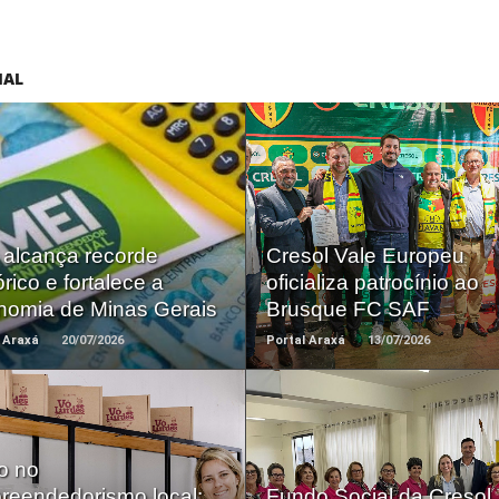
IAL
Saiba +
Saiba +
 alcança recorde
Cresol Vale Europeu
órico e fortalece a
oficializa patrocínio ao
nomia de Minas Gerais
Brusque FC SAF
 Araxá
20/07/2026
Portal Araxá
13/07/2026
o no
Saiba +
Saiba +
reendedorismo local:
Fundo Social da Cresol