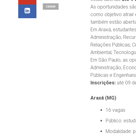
As oportunidades são
CBMM
como objetivo atrair
também estão aberta
Em Araxá, estudantes
Administração, Recur
Relações Públicas, Ci
Ambiental, Tecnologi
Em São Paulo, as opo
Administração, Econo
Públicas e Engenharia
Inscrições:
até 09 d
Araxá (MG)
16 vagas
Público: estud
Modalidade: p