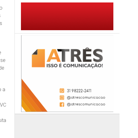
to
s
is
e
sse
de
o a
e
AVC
ita