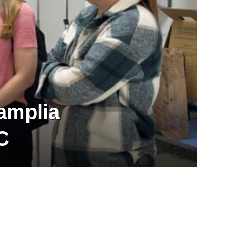
 amplia
C