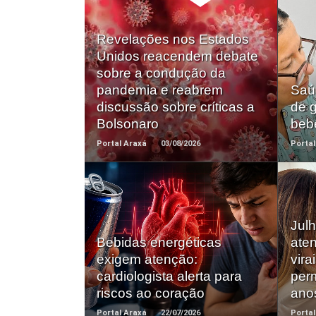
Revelações nos Estados
Unidos reacendem debate
Saiba +
sobre a condução da
pandemia e reabrem
Saú
discussão sobre críticas a
de g
Bolsonaro
bebê
Portal Araxá
03/08/2026
Portal
Jul
Saiba +
Bebidas energéticas
aten
exigem atenção:
vir
cardiologista alerta para
per
riscos ao coração
ano
Portal Araxá
22/07/2026
Portal