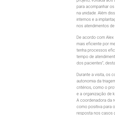
projeto, voltada aos 
para acompanhar os a
na unidade. Além dis
internos e a implanta
nos atendimentos de
De acordo com Alex O
mais eficiente por m
tenha processos efic
tempo de atendiment
dos pacientes”, dest
Durante a visita, o
autonomia da triagem
critérios, como o pro
e a organização de ki
A coordenadora da re
como positiva para o
resposta nos casos 