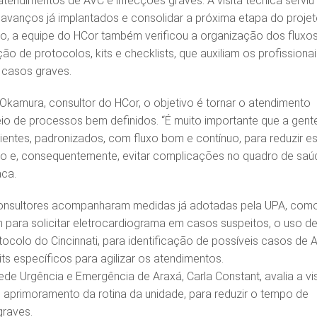
atendimentos de AVC e infecções graves. A visita técnica serviu
vanços já implantados e consolidar a próxima etapa do proje
so, a equipe do HCor também verificou a organização dos fluxo
ção de protocolos, kits e checklists, que auxiliam os profissiona
 casos graves.
kamura, consultor do HCor, o objetivo é tornar o atendimento
eio de processos bem definidos. “É muito importante que a gent
ientes, padronizados, com fluxo bom e contínuo, para reduzir e
o e, consequentemente, evitar complicações no quadro de saú
aca.
s consultores acompanharam medidas já adotadas pela UPA, com
 para solicitar eletrocardiograma em casos suspeitos, o uso d
tocolo do Cincinnati, para identificação de possíveis casos de 
ts específicos para agilizar os atendimentos.
de Urgência e Emergência de Araxá, Carla Constant, avalia a vis
 aprimoramento da rotina da unidade, para reduzir o tempo de
graves.