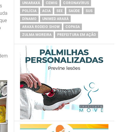
UNIARAXÁ
CEMIG
CORONAVÍRUS
s
POLÍCIA
ACIA
SEE
SAÚDE
SUS
juda
DÍNAMO
UNIMED ARAXÁ
rque
ARAXÁ RODEIO SHOW
COPASA
o
ZULMA MOREIRA
PREFEITURA EM AÇÃO
odem
à