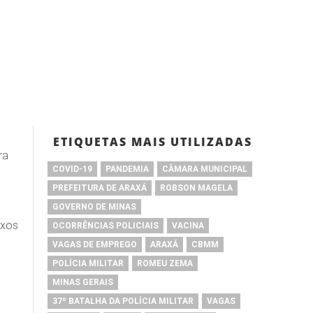
ETIQUETAS MAIS UTILIZADAS
ra
COVID-19
PANDEMIA
CÂMARA MUNICIPAL
PREFEITURA DE ARAXÁ
ROBSON MAGELA
GOVERNO DE MINAS
uxos
OCORRÊNCIAS POLICIAIS
VACINA
VAGAS DE EMPREGO
ARAXÁ
CBMM
POLÍCIA MILITAR
ROMEU ZEMA
MINAS GERAIS
37º BATALHA DA POLÍCIA MILITAR
VAGAS