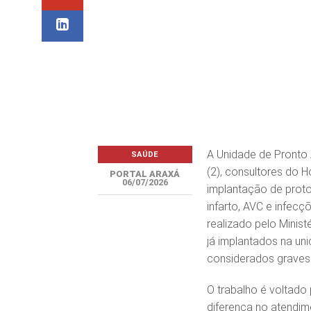
A Unidade de Pronto 
SAÚDE
(2), consultores do 
PORTAL ARAXÁ
06/07/2026
implantação de prot
infarto, AVC e infecç
realizado pelo Minist
já implantados na un
considerados graves
O trabalho é voltado
diferença no atendime