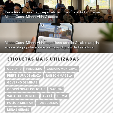
Prefeitura apresenta pré-projeto arquitetônico do Programa
Minha Casa, Minha Vida Cidades
Minha Casa, Minha Vida impulsiona uso do Colab e amplia
acesso da população aos serviços digitais da Prefeitura
ETIQUETAS MAIS UTILIZADAS
COVID-19
PANDEMIA
CÂMARA MUNICIPAL
PREFEITURA DE ARAXÁ
ROBSON MAGELA
GOVERNO DE MINAS
OCORRÊNCIAS POLICIAIS
VACINA
VAGAS DE EMPREGO
ARAXÁ
CBMM
POLÍCIA MILITAR
ROMEU ZEMA
MINAS GERAIS