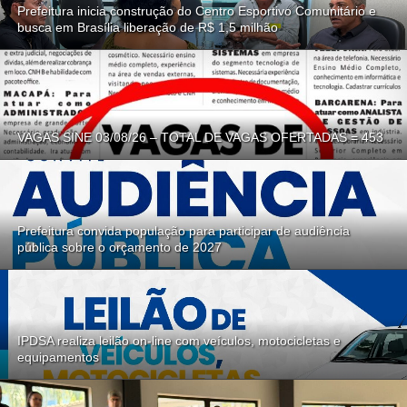
Prefeitura inicia construção do Centro Esportivo Comunitário e
busca em Brasília liberação de R$ 1,5 milhão
VAGAS SINE 03/08/26 – TOTAL DE VAGAS OFERTADAS = 453
Prefeitura convida população para participar de audiência
pública sobre o orçamento de 2027
IPDSA realiza leilão on-line com veículos, motocicletas e
equipamentos