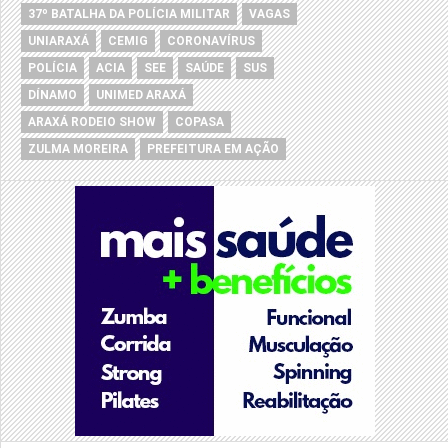
37º BATALHA DA POLÍCIA MILITAR
VAGAS
UNIARAXÁ
CEMIG
CORONAVÍRUS
POLÍCIA
ACIA
SEE
SAÚDE
SUS
DÍNAMO
UNIMED ARAXÁ
ARAXÁ RODEIO SHOW
COPASA
ZULMA MOREIRA
PREFEITURA EM AÇÃO