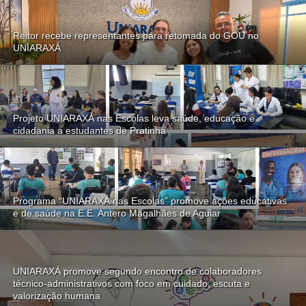
Reitor recebe representantes para retomada do GOU no
UNIARAXÁ
Projeto UNIARAXÁ nas Escolas leva saúde, educação e
cidadania a estudantes de Pratinha
Programa “UNIARAXÁ nas Escolas” promove ações educativas
e de saúde na E.E. Antero Magalhães de Aguiar
UNIARAXÁ promove segundo encontro de colaboradores
técnico-administrativos com foco em cuidado, escuta e
valorização humana