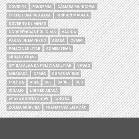
COVID-19
PANDEMIA
CÂMARA MUNICIPAL
PREFEITURA DE ARAXÁ
ROBSON MAGELA
GOVERNO DE MINAS
OCORRÊNCIAS POLICIAIS
VACINA
VAGAS DE EMPREGO
ARAXÁ
CBMM
POLÍCIA MILITAR
ROMEU ZEMA
MINAS GERAIS
37º BATALHA DA POLÍCIA MILITAR
VAGAS
UNIARAXÁ
CEMIG
CORONAVÍRUS
POLÍCIA
ACIA
SEE
SAÚDE
SUS
DÍNAMO
UNIMED ARAXÁ
ARAXÁ RODEIO SHOW
COPASA
ZULMA MOREIRA
PREFEITURA EM AÇÃO