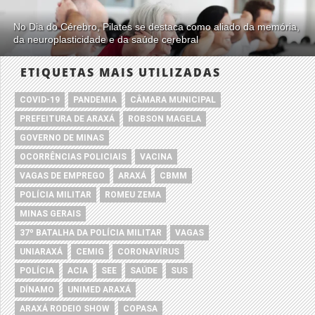
No Dia do Cérebro, Pilates se destaca como aliado da memória,
da neuroplasticidade e da saúde cerebral
ETIQUETAS MAIS UTILIZADAS
COVID-19
PANDEMIA
CÂMARA MUNICIPAL
PREFEITURA DE ARAXÁ
ROBSON MAGELA
GOVERNO DE MINAS
OCORRÊNCIAS POLICIAIS
VACINA
VAGAS DE EMPREGO
ARAXÁ
CBMM
POLÍCIA MILITAR
ROMEU ZEMA
MINAS GERAIS
37º BATALHA DA POLÍCIA MILITAR
VAGAS
UNIARAXÁ
CEMIG
CORONAVÍRUS
POLÍCIA
ACIA
SEE
SAÚDE
SUS
DÍNAMO
UNIMED ARAXÁ
ARAXÁ RODEIO SHOW
COPASA