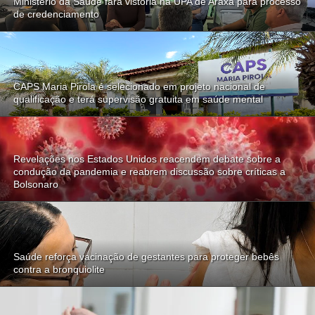
Ministério da Saúde fará vistoria na UPA de Araxá para processo
de credenciamento
CAPS Maria Pirola é selecionado em projeto nacional de
qualificação e terá supervisão gratuita em saúde mental
Revelações nos Estados Unidos reacendem debate sobre a
condução da pandemia e reabrem discussão sobre críticas a
Bolsonaro
Saúde reforça vacinação de gestantes para proteger bebês
contra a bronquiolite