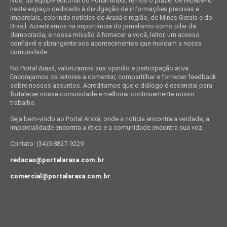
Nós, da equipe editorial do Portal Araxá, temos o prazer de recebê-lo
neste espaço dedicado à divulgação de informações precisas e
imparciais, cobrindo notícias de Araxá e região, de Minas Gerais e do
Brasil. Acreditamos na importância do jornalismo como pilar da
democracia, e nossa missão é fornecer a você, leitor, um acesso
confiável e abrangente aos acontecimentos que moldam a nossa
comunidade.
No Portal Araxá, valorizamos sua opinião e participação ativa.
Encorajamos os leitores a comentar, compartilhar e fornecer feedback
sobre nossos assuntos. Acreditamos que o diálogo é essencial para
fortalecer nossa comunidade e melhorar continuamente nosso
trabalho.
Seja bem-vindo ao Portal Araxá, onde a notícia encontra a verdade, a
imparcialidade encontra a ética e a comunidade encontra sua voz.
Contato: (34)9.8827-9229
redacao@portalaraxa.com.br
comercial@portalaraxa.com.br