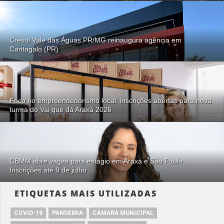
Cresol Vale das Águas PR/MG reinaugura agência em
Cantagalo (PR)
Foco no empreendedorismo local: inscrições abertas para nova
turma do Vai que dá Araxá 2026
CBMM abre vagas para estágio em Araxá e São Paulo.
Inscrições até 9 de julho
ETIQUETAS MAIS UTILIZADAS
COVID-19
PANDEMIA
CÂMARA MUNICIPAL