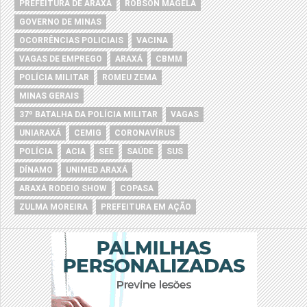
PREFEITURA DE ARAXÁ
ROBSON MAGELA
GOVERNO DE MINAS
OCORRÊNCIAS POLICIAIS
VACINA
VAGAS DE EMPREGO
ARAXÁ
CBMM
POLÍCIA MILITAR
ROMEU ZEMA
MINAS GERAIS
37º BATALHA DA POLÍCIA MILITAR
VAGAS
UNIARAXÁ
CEMIG
CORONAVÍRUS
POLÍCIA
ACIA
SEE
SAÚDE
SUS
DÍNAMO
UNIMED ARAXÁ
ARAXÁ RODEIO SHOW
COPASA
ZULMA MOREIRA
PREFEITURA EM AÇÃO