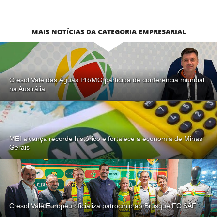
MAIS NOTÍCIAS DA CATEGORIA EMPRESARIAL
Cresol Vale das Águas PR/MG participa de conferência mundial
na Austrália
MEI alcança recorde histórico e fortalece a economia de Minas
Gerais
Cresol Vale Europeu oficializa patrocínio ao Brusque FC SAF