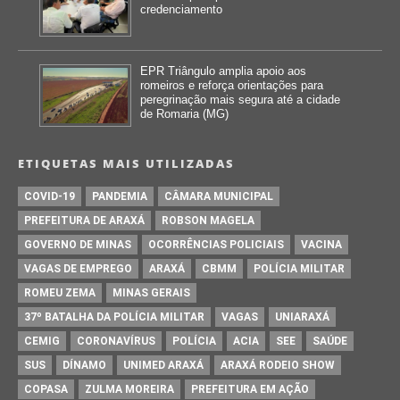
credenciamento
EPR Triângulo amplia apoio aos
romeiros e reforça orientações para
peregrinação mais segura até a cidade
de Romaria (MG)
ETIQUETAS MAIS UTILIZADAS
COVID-19
PANDEMIA
CÂMARA MUNICIPAL
PREFEITURA DE ARAXÁ
ROBSON MAGELA
GOVERNO DE MINAS
OCORRÊNCIAS POLICIAIS
VACINA
VAGAS DE EMPREGO
ARAXÁ
CBMM
POLÍCIA MILITAR
ROMEU ZEMA
MINAS GERAIS
37º BATALHA DA POLÍCIA MILITAR
VAGAS
UNIARAXÁ
CEMIG
CORONAVÍRUS
POLÍCIA
ACIA
SEE
SAÚDE
SUS
DÍNAMO
UNIMED ARAXÁ
ARAXÁ RODEIO SHOW
COPASA
ZULMA MOREIRA
PREFEITURA EM AÇÃO