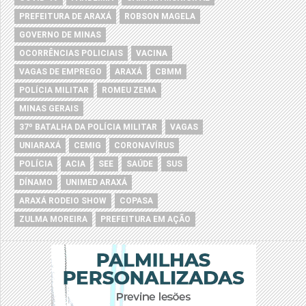
PREFEITURA DE ARAXÁ
ROBSON MAGELA
GOVERNO DE MINAS
OCORRÊNCIAS POLICIAIS
VACINA
VAGAS DE EMPREGO
ARAXÁ
CBMM
POLÍCIA MILITAR
ROMEU ZEMA
MINAS GERAIS
37º BATALHA DA POLÍCIA MILITAR
VAGAS
UNIARAXÁ
CEMIG
CORONAVÍRUS
POLÍCIA
ACIA
SEE
SAÚDE
SUS
DÍNAMO
UNIMED ARAXÁ
ARAXÁ RODEIO SHOW
COPASA
ZULMA MOREIRA
PREFEITURA EM AÇÃO