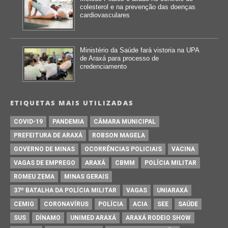
colesterol e na prevenção das doenças
cardiovasculares
Ministério da Saúde fará vistoria na UPA
de Araxá para processo de
credenciamento
ETIQUETAS MAIS UTILIZADAS
COVID-19
PANDEMIA
CÂMARA MUNICIPAL
PREFEITURA DE ARAXÁ
ROBSON MAGELA
GOVERNO DE MINAS
OCORRÊNCIAS POLICIAIS
VACINA
VAGAS DE EMPREGO
ARAXÁ
CBMM
POLÍCIA MILITAR
ROMEU ZEMA
MINAS GERAIS
37º BATALHA DA POLÍCIA MILITAR
VAGAS
UNIARAXÁ
CEMIG
CORONAVÍRUS
POLÍCIA
ACIA
SEE
SAÚDE
SUS
DÍNAMO
UNIMED ARAXÁ
ARAXÁ RODEIO SHOW