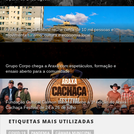
Araxá Cachaça Festival reúne cerca de 10 mil pessoas e
movimenta turismo, cultura e economia local
Grupo Corpo chega a Araxá com espetáculos, formação e
ensaio aberto para a comunidade
Fundação Cultural Calmon Barreto recebe a 1ª edição do Araxá
Cachaça Festival de 24 a 26 de julho
ETIQUETAS MAIS UTILIZADAS
COVID-19
PANDEMIA
CÂMARA MUNICIPAL