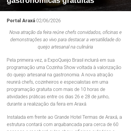
gastronômicas gratuitas
Portal Araxá
02/06/2026
Nova atração da feira reúne chefs convidados, oficinas e
demonstrações ao vivo para destacar a versatilidade do
queijo artesanal na culinária
Pela primeira vez, a ExpoQueijo Brasil incluirá em sua
programação uma Cozinha Show voltada à valorização
do queijo artesanal na gastronomia. A nova atração
reunirá chefs, cozinheiros e especialistas em uma
programação gratuita com mais de 10 horas de
atividades práticas entre os dias 26 e 28 de junho,
durante a realização da feira em Araxá.
Instalada em frente ao Grande Hotel Termas de Araxá, a
estrutura contará com arquibancada para cerca de 60