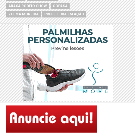
ARAXÁ RODEIO SHOW
COPASA
ZULMA MOREIRA
PREFEITURA EM AÇÃO