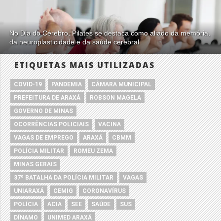
No Dia do Cérebro, Pilates se destaca como aliado da memória,
da neuroplasticidade e da saúde cerebral
ETIQUETAS MAIS UTILIZADAS
COVID-19
PANDEMIA
CÂMARA MUNICIPAL
PREFEITURA DE ARAXÁ
ROBSON MAGELA
GOVERNO DE MINAS
OCORRÊNCIAS POLICIAIS
VACINA
VAGAS DE EMPREGO
ARAXÁ
CBMM
POLÍCIA MILITAR
ROMEU ZEMA
MINAS GERAIS
37º BATALHA DA POLÍCIA MILITAR
VAGAS
UNIARAXÁ
CEMIG
CORONAVÍRUS
POLÍCIA
ACIA
SEE
SAÚDE
SUS
DÍNAMO
UNIMED ARAXÁ