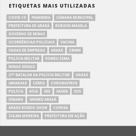
ETIQUETAS MAIS UTILIZADAS
COVID-19
PANDEMIA
CÂMARA MUNICIPAL
PREFEITURA DE ARAXÁ
ROBSON MAGELA
GOVERNO DE MINAS
OCORRÊNCIAS POLICIAIS
VACINA
VAGAS DE EMPREGO
ARAXÁ
CBMM
POLÍCIA MILITAR
ROMEU ZEMA
MINAS GERAIS
37º BATALHA DA POLÍCIA MILITAR
VAGAS
UNIARAXÁ
CEMIG
CORONAVÍRUS
POLÍCIA
ACIA
SEE
SAÚDE
SUS
DÍNAMO
UNIMED ARAXÁ
ARAXÁ RODEIO SHOW
COPASA
ZULMA MOREIRA
PREFEITURA EM AÇÃO