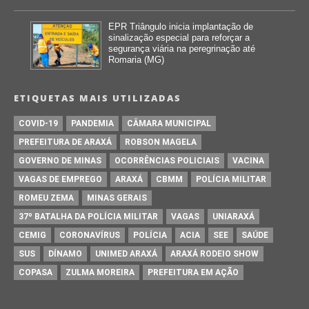
EPR Triângulo inicia implantação de
sinalização especial para reforçar a
segurança viária na peregrinação até
Romaria (MG)
ETIQUETAS MAIS UTILIZADAS
COVID-19
PANDEMIA
CÂMARA MUNICIPAL
PREFEITURA DE ARAXÁ
ROBSON MAGELA
GOVERNO DE MINAS
OCORRÊNCIAS POLICIAIS
VACINA
VAGAS DE EMPREGO
ARAXÁ
CBMM
POLÍCIA MILITAR
ROMEU ZEMA
MINAS GERAIS
37º BATALHA DA POLÍCIA MILITAR
VAGAS
UNIARAXÁ
CEMIG
CORONAVÍRUS
POLÍCIA
ACIA
SEE
SAÚDE
SUS
DÍNAMO
UNIMED ARAXÁ
ARAXÁ RODEIO SHOW
COPASA
ZULMA MOREIRA
PREFEITURA EM AÇÃO