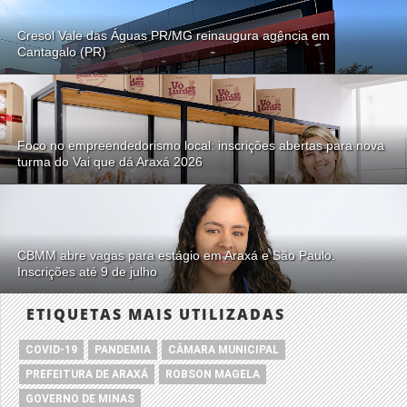
Cresol Vale das Águas PR/MG reinaugura agência em
Cantagalo (PR)
Foco no empreendedorismo local: inscrições abertas para nova
turma do Vai que dá Araxá 2026
CBMM abre vagas para estágio em Araxá e São Paulo.
Inscrições até 9 de julho
ETIQUETAS MAIS UTILIZADAS
COVID-19
PANDEMIA
CÂMARA MUNICIPAL
PREFEITURA DE ARAXÁ
ROBSON MAGELA
GOVERNO DE MINAS