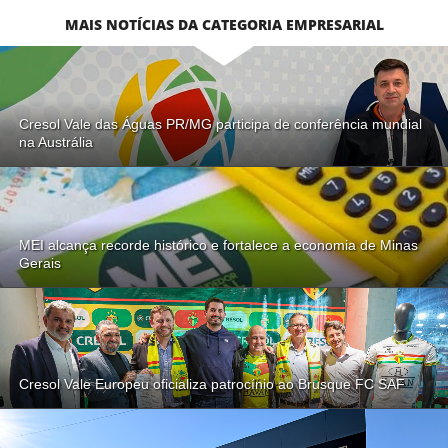
MAIS NOTÍCIAS DA CATEGORIA EMPRESARIAL
Cresol Vale das Águas PR/MG participa de conferência mundial
na Austrália
MEI alcança recorde histórico e fortalece a economia de Minas
Gerais
Cresol Vale Europeu oficializa patrocínio ao Brusque FC SAF