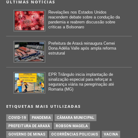
ÚLTIMAS NOTÍCIAS
Revelações nos Estados Unidos
reacendem debate sobre a condução da
pandemia e reabrem discussão sobre
críticas a Bolsonaro
Prefeitura de Araxá reinaugura Cemei
Dona Adélia Valle após ampla reforma
estrutural
EPR Triângulo inicia implantação de
sinalização especial para reforçar a
segurança viária na peregrinação até
Romaria (MG)
ETIQUETAS MAIS UTILIZADAS
COVID-19
PANDEMIA
CÂMARA MUNICIPAL
PREFEITURA DE ARAXÁ
ROBSON MAGELA
GOVERNO DE MINAS
OCORRÊNCIAS POLICIAIS
VACINA