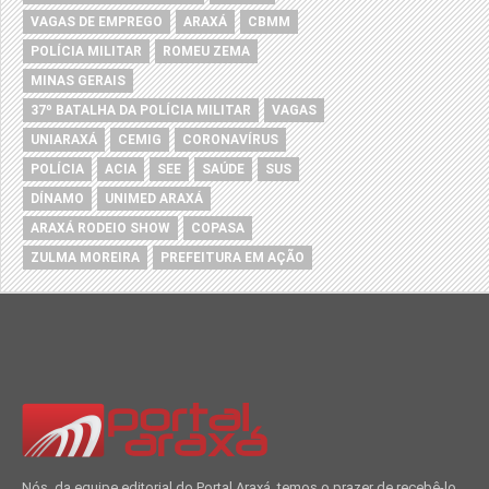
VAGAS DE EMPREGO
ARAXÁ
CBMM
POLÍCIA MILITAR
ROMEU ZEMA
MINAS GERAIS
37º BATALHA DA POLÍCIA MILITAR
VAGAS
UNIARAXÁ
CEMIG
CORONAVÍRUS
POLÍCIA
ACIA
SEE
SAÚDE
SUS
DÍNAMO
UNIMED ARAXÁ
ARAXÁ RODEIO SHOW
COPASA
ZULMA MOREIRA
PREFEITURA EM AÇÃO
Nós, da equipe editorial do Portal Araxá, temos o prazer de recebê-lo