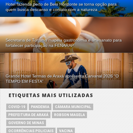
Hotel fazenda perto de Belo Horizonte se torna opção para
quem busca descanso e contato com a natureza
Secretaria de Turismo mapeia gastronomia e artesanato para
fortalecer participação na FENARAP
Grande Hotel Termas de Araxá apresenta Carvanal 2026 “O
TEMPO EM FESTA”
ETIQUETAS MAIS UTILIZADAS
COVID-19
PANDEMIA
CÂMARA MUNICIPAL
PREFEITURA DE ARAXÁ
ROBSON MAGELA
GOVERNO DE MINAS
OCORRÊNCIAS POLICIAIS
VACINA