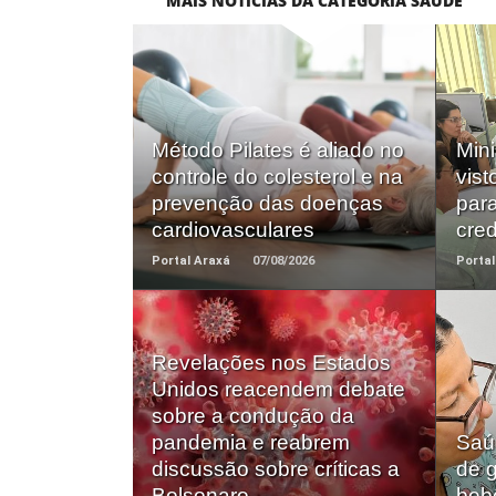
MAIS NOTÍCIAS DA CATEGORIA SAÚDE
Saiba +
Método Pilates é aliado no
Mini
controle do colesterol e na
vist
prevenção das doenças
par
cardiovasculares
cre
Portal Araxá
07/08/2026
Portal
Revelações nos Estados
Unidos reacendem debate
Saiba +
sobre a condução da
pandemia e reabrem
Saú
discussão sobre críticas a
de g
Bolsonaro
bebê