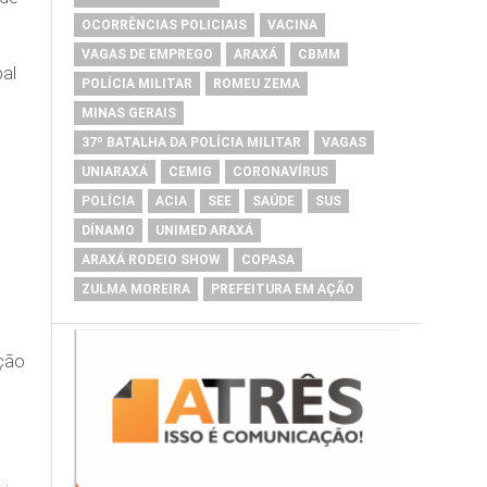
OCORRÊNCIAS POLICIAIS
VACINA
VAGAS DE EMPREGO
ARAXÁ
CBMM
pal
POLÍCIA MILITAR
ROMEU ZEMA
MINAS GERAIS
37º BATALHA DA POLÍCIA MILITAR
VAGAS
UNIARAXÁ
CEMIG
CORONAVÍRUS
POLÍCIA
ACIA
SEE
SAÚDE
SUS
DÍNAMO
UNIMED ARAXÁ
ARAXÁ RODEIO SHOW
COPASA
ZULMA MOREIRA
PREFEITURA EM AÇÃO
ação
s