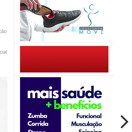
ição
cial