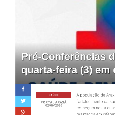
Pré-Conferências 
quarta-feira (3) em
A população de Araxá
SAÚDE
fortalecimento da sa
PORTAL ARAXÁ
02/06/2026
começam nesta quarta
realizados em difere