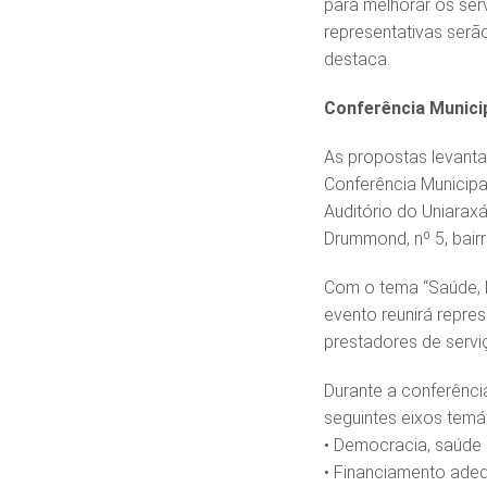
para melhorar os ser
representativas serã
destaca.
Conferência Munici
As propostas levanta
Conferência Municipal
Auditório do Uniaraxá
Drummond, nº 5, bair
Com o tema “Saúde, D
evento reunirá repres
prestadores de servi
Durante a conferência
seguintes eixos temá
• Democracia, saúde 
• Financiamento adeq