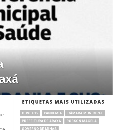
a
raxá
ETIQUETAS MAIS UTILIZADAS
COVID-19
PANDEMIA
CÂMARA MUNICIPAL
ue
PREFEITURA DE ARAXÁ
ROBSON MAGELA
úde
GOVERNO DE MINAS