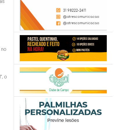
ais
, no
”, o
e