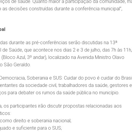
viços de saúde. Quanto maior a participação da comunidade, m
o as decisões construídas durante a conferência municipal”,
pal
das durante as pré-conferências serão discutidas na 13ª
 de Saúde, que acontece nos dias 2 e 3 de julho, das 7h às 11h
 (Bloco Azul, 3º andar), localizado na Avenida Ministro Olavo
ro São Geraldo.
emocracia, Soberania e SUS: Cuidar do povo é cuidar do Brasil
entantes da sociedade civil, trabalhadores da saúde, gestores 
ços para debater os rumos da saúde pública no município.
, os participantes irão discutir propostas relacionadas aos
ticos:
como direito e soberania nacional;
uado e suficiente para o SUS;