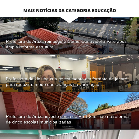
MAIS NOTÍCIAS DA CATEGORIA EDUCAÇÃO
Prefeitura de Araxá reinaugura Cemei Dona Adélia Valle após
ampla reforma estrutural
Professora da Uniube cria revestimento em formato de jacaré
para reduzir o medo das crianças na vacinação
Prefeitura de Araxá investe cerca de R$ 1,2 milhão na reforma
de cinco escolas municipalizadas