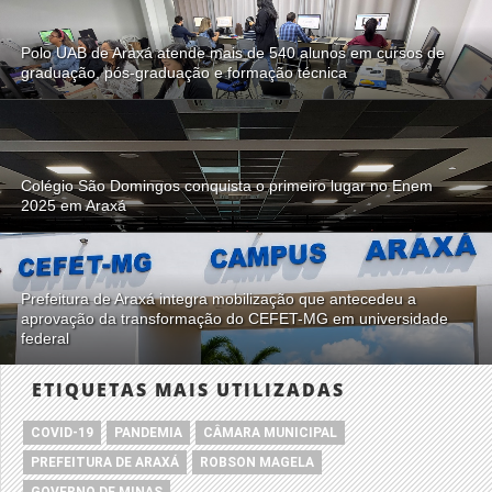
Polo UAB de Araxá atende mais de 540 alunos em cursos de
graduação, pós-graduação e formação técnica
Colégio São Domingos conquista o primeiro lugar no Enem
2025 em Araxá
Prefeitura de Araxá integra mobilização que antecedeu a
aprovação da transformação do CEFET-MG em universidade
federal
ETIQUETAS MAIS UTILIZADAS
COVID-19
PANDEMIA
CÂMARA MUNICIPAL
PREFEITURA DE ARAXÁ
ROBSON MAGELA