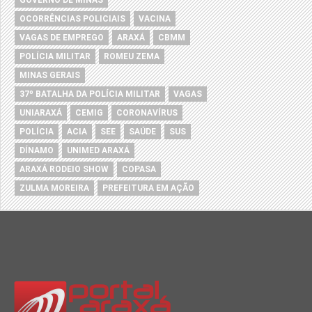
GOVERNO DE MINAS
OCORRÊNCIAS POLICIAIS
VACINA
VAGAS DE EMPREGO
ARAXÁ
CBMM
POLÍCIA MILITAR
ROMEU ZEMA
MINAS GERAIS
37º BATALHA DA POLÍCIA MILITAR
VAGAS
UNIARAXÁ
CEMIG
CORONAVÍRUS
POLÍCIA
ACIA
SEE
SAÚDE
SUS
DÍNAMO
UNIMED ARAXÁ
ARAXÁ RODEIO SHOW
COPASA
ZULMA MOREIRA
PREFEITURA EM AÇÃO