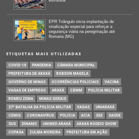
estrutural
EPR Triângulo inicia implantação de
sinalização especial para reforçar a
segurança viária na peregrinação até
Romaria (MG)
ETIQUETAS MAIS UTILIZADAS
COVID-19
PANDEMIA
CÂMARA MUNICIPAL
PREFEITURA DE ARAXÁ
ROBSON MAGELA
GOVERNO DE MINAS
OCORRÊNCIAS POLICIAIS
VACINA
VAGAS DE EMPREGO
ARAXÁ
CBMM
POLÍCIA MILITAR
ROMEU ZEMA
MINAS GERAIS
37º BATALHA DA POLÍCIA MILITAR
VAGAS
UNIARAXÁ
CEMIG
CORONAVÍRUS
POLÍCIA
ACIA
SEE
SAÚDE
SUS
DÍNAMO
UNIMED ARAXÁ
ARAXÁ RODEIO SHOW
COPASA
ZULMA MOREIRA
PREFEITURA EM AÇÃO