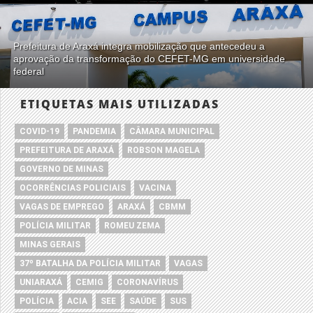
Prefeitura de Araxá integra mobilização que antecedeu a
aprovação da transformação do CEFET-MG em universidade
federal
ETIQUETAS MAIS UTILIZADAS
COVID-19
PANDEMIA
CÂMARA MUNICIPAL
PREFEITURA DE ARAXÁ
ROBSON MAGELA
GOVERNO DE MINAS
OCORRÊNCIAS POLICIAIS
VACINA
VAGAS DE EMPREGO
ARAXÁ
CBMM
POLÍCIA MILITAR
ROMEU ZEMA
MINAS GERAIS
37º BATALHA DA POLÍCIA MILITAR
VAGAS
UNIARAXÁ
CEMIG
CORONAVÍRUS
POLÍCIA
ACIA
SEE
SAÚDE
SUS