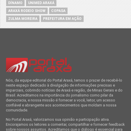
DÍNAMO
UNIMED ARAXÁ
ARAXÁ RODEIO SHOW
COPASA
ZULMA MOREIRA
PREFEITURA EM AÇÃO
Nós, da equipe editorial do Portal Araxá, temos o prazer de recebê-lo
neste espaço dedicado à divulgação de informações precisas e
imparciais, cobrindo notícias de Araxá e região, de Minas Gerais e do
Brasil. Acreditamos na importância do jornalismo como pilar da
democracia, e nossa missão é fornecer a você, leitor, um acesso
confiável e abrangente aos acontecimentos que moldam a nossa
comunidade.
No Portal Araxá, valorizamos sua opinião e participação ativa.
Encorajamos os leitores a comentar, compartilhar e fornecer feedback
sobre nossos assuntos. Acreditamos que o diálogo é essencial para