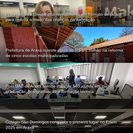
Professora da Uniube cria revestimento em formato de jacaré
para reduzir o medo das crianças na vacinação
Prefeitura de Araxá investe cerca de R$ 1,2 milhão na reforma
de cinco escolas municipalizadas
Polo UAB de Araxá atende mais de 540 alunos em cursos de
graduação, pós-graduação e formação técnica
Colégio São Domingos conquista o primeiro lugar no Enem
2025 em Araxá