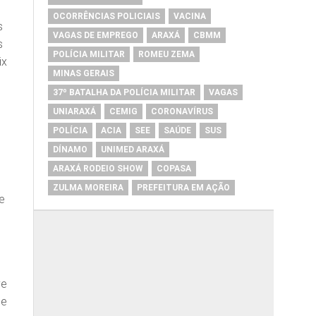
OCORRÊNCIAS POLICIAIS
VACINA
s
VAGAS DE EMPREGO
ARAXÁ
CBMM
s
POLÍCIA MILITAR
ROMEU ZEMA
ix
MINAS GERAIS
37º BATALHA DA POLÍCIA MILITAR
VAGAS
UNIARAXÁ
CEMIG
CORONAVÍRUS
POLÍCIA
ACIA
SEE
SAÚDE
SUS
DÍNAMO
UNIMED ARAXÁ
ARAXÁ RODEIO SHOW
COPASA
ZULMA MOREIRA
PREFEITURA EM AÇÃO
e
ve
ue