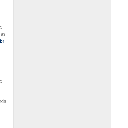
ão
nas
br
;
s
no
enda