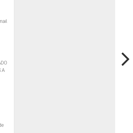
ail.
TADO
S.A
de