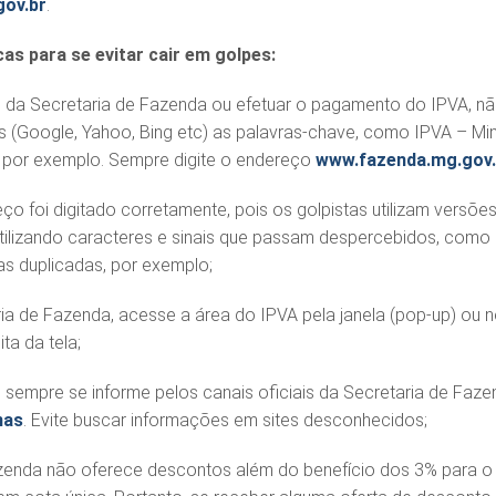
ov.br
.
cas para se evitar cair em golpes:
e da Secretaria de Fazenda ou efetuar o pagamento do IPVA, n
s (Google, Yahoo, Bing etc) as palavras-chave, como IPVA – Mi
 por exemplo. Sempre digite o endereço
www.fazenda.mg.gov.
ço foi digitado corretamente, pois os golpistas utilizam versõe
tilizando caracteres e sinais que passam despercebidos, como
ras duplicadas, por exemplo;
ria de Fazenda, acesse a área do IPVA pela janela (pop-up) ou 
ita da tela;
 sempre se informe pelos canais oficiais da Secretaria de Faz
nas
. Evite buscar informações em sites desconhecidos;
azenda não oferece descontos além do benefício dos 3% para o