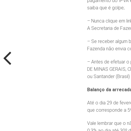
pagamento do IPVA em
saiba que é golpe;
– Nunca clique em li
A Secretaria de Faze
– Se receber algum b
Fazenda não envia co
– Antes de efetuar o
DE MINAS GERAIS, CNP
ou Santander (Brasil) 
Balanço da arrecad
Até o dia 29 de fever
que corresponde a 59
Vale lembrar que o n
0,3% ao dia até 30º d