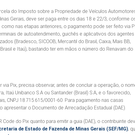
parcela do Imposto sobre a Propriedade de Veículos Automotore
inas Gerais, deve ser paga entre os dias 18 e 22/3, conforme o
im como nas etapas anteriores, o pagamento pode ser feito via P
erminais de autoatendimento, guichês e aplicativos dos agentes
zados (Bradesco, SICOOB, Mercantil do Brasil, Caixa, Mais BB,
Brasil e Itaú), bastando ter em mãos o número do Renavam do
 via Pix, precisa observar, antes de concluir a operação, o nom
ra, Itaú Unibanco S.A ou Santander (Brasil) S.A, e o favorecido,
ais, CNPJ 18.715.615/0001-60. Para pagamento nas casas
rio apresentar o Documento de Arrecadação Estadual (DAE).
 Code do Pix quanto para emitir a guia (DAE), o contribuinte de
cretaria de Estado de Fazenda de Minas Gerais (SEF/MG)
, q