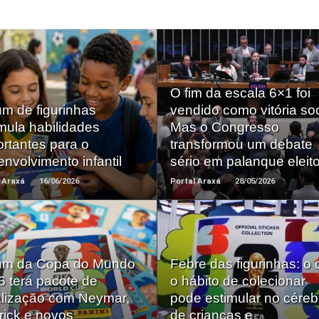
O fim da escala 6×1 foi
Saiba +
Saiba +
m de figurinhas
vendido como vitória soc
mula habilidades
Mas o Congresso
rtantes para o
transformou um debate
nvolvimento infantil
sério em palanque eleito
 Araxá
16/06/2026
Portal Araxá
28/05/2026
um da Copa do Mundo
Febre das figurinhas: o
Saiba +
Saiba +
6 terá pacote de
o hábito de colecionar
alização com Neymar,
pode estimular no céreb
rick e novos
de crianças e