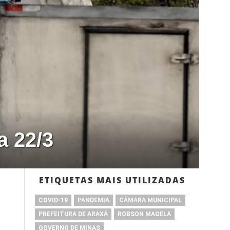
a 22/3
ETIQUETAS MAIS UTILIZADAS
COVID-19
PANDEMIA
CÂMARA MUNICIPAL
PREFEITURA DE ARAXÁ
ROBSON MAGELA
GOVERNO DE MINAS