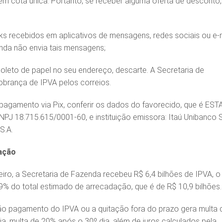
 cota única. Portanto, se receber alguma oferta de desconto,
nks recebidos em aplicativos de mensagens, redes sociais ou e-m
nda não envia tais mensagens;
oleto de papel no seu endereço, descarte. A Secretaria de
brança de IPVA pelos correios.
 pagamento via Pix, conferir os dados do favorecido, que é ES
J 18.715.615/0001-60, e instituição emissora: Itaú Unibanco 
S.A.
ação
eiro, a Secretaria de Fazenda recebeu R$ 6,4 bilhões de IPVA, o
% do total estimado de arrecadação, que é de R$ 10,9 bilhões.
ão pagamento do IPVA ou a quitação fora do prazo gera multa 
ia, multa de 20% após o 30º dia, além de juros calculados pela