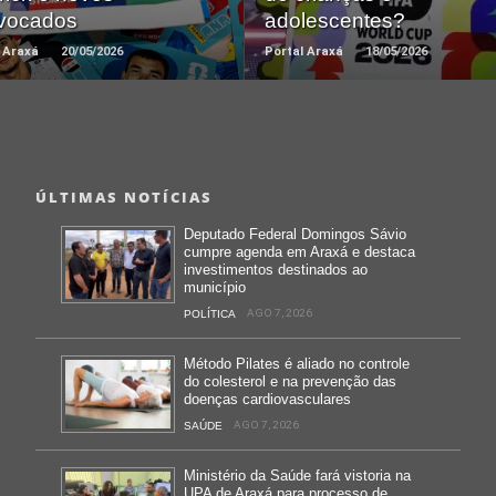
vocados
adolescentes?
 Araxá
20/05/2026
Portal Araxá
18/05/2026
ÚLTIMAS NOTÍCIAS
Deputado Federal Domingos Sávio
cumpre agenda em Araxá e destaca
investimentos destinados ao
município
AGO 7, 2026
POLÍTICA
Método Pilates é aliado no controle
do colesterol e na prevenção das
doenças cardiovasculares
AGO 7, 2026
SAÚDE
Ministério da Saúde fará vistoria na
UPA de Araxá para processo de