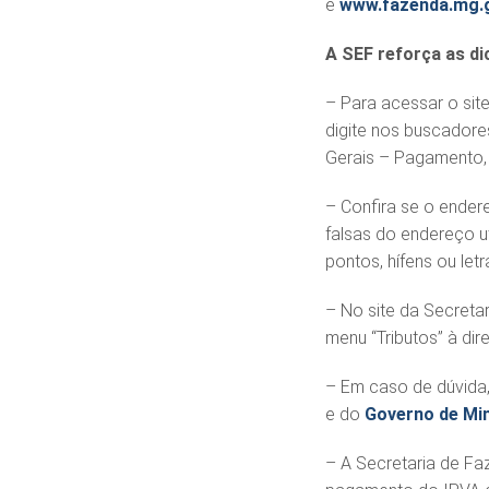
é
www.fazenda.mg.g
A SEF reforça as di
– Para acessar o sit
digite nos buscadore
Gerais – Pagamento,
– Confira se o endere
falsas do endereço u
pontos, hífens ou let
– No site da Secreta
menu “Tributos” à dire
– Em caso de dúvida,
e do
Governo de Mi
– A Secretaria de F