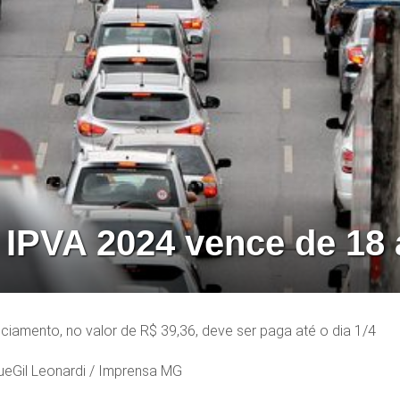
 IPVA 2024 vence de 18 
ciamento, no valor de R$ 39,36, deve ser paga até o dia 1/4
Gil Leonardi / Imprensa MG