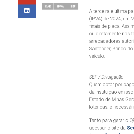
DAE
IPVA
SEF
A terceira e última 
(IPVA) de 2024, em M
finais de placa. Ass
ou diretamente nos t
arrecadadores autori
Santander, Banco do 
veículo.
SEF / Divulgação
Quem optar por pagar
da instituição emisso
Estado de Minas Ger
lotéricas, é necessá
Tanto para gerar o QR
acessar o site da
Se