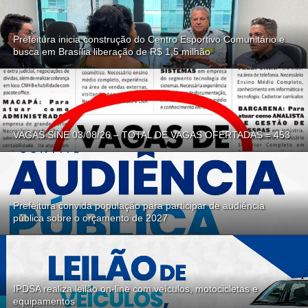
Prefeitura inicia construção do Centro Esportivo Comunitário e
busca em Brasília liberação de R$ 1,5 milhão
VAGAS SINE 03/08/26 – TOTAL DE VAGAS OFERTADAS = 453
Prefeitura convida população para participar de audiência
pública sobre o orçamento de 2027
IPDSA realiza leilão on-line com veículos, motocicletas e
equipamentos