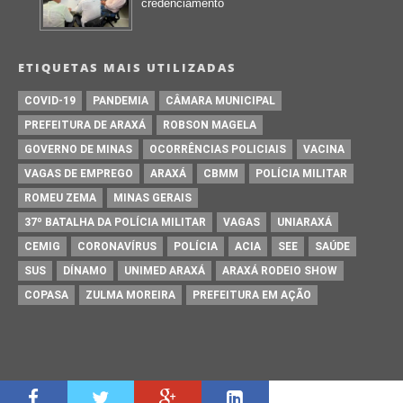
credenciamento
ETIQUETAS MAIS UTILIZADAS
COVID-19
PANDEMIA
CÂMARA MUNICIPAL
PREFEITURA DE ARAXÁ
ROBSON MAGELA
GOVERNO DE MINAS
OCORRÊNCIAS POLICIAIS
VACINA
VAGAS DE EMPREGO
ARAXÁ
CBMM
POLÍCIA MILITAR
ROMEU ZEMA
MINAS GERAIS
37º BATALHA DA POLÍCIA MILITAR
VAGAS
UNIARAXÁ
CEMIG
CORONAVÍRUS
POLÍCIA
ACIA
SEE
SAÚDE
SUS
DÍNAMO
UNIMED ARAXÁ
ARAXÁ RODEIO SHOW
COPASA
ZULMA MOREIRA
PREFEITURA EM AÇÃO
Copyright © 2026
Web Código