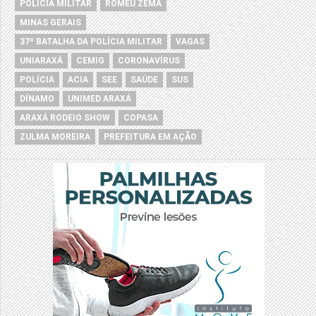
POLÍCIA MILITAR
ROMEU ZEMA
MINAS GERAIS
37º BATALHA DA POLÍCIA MILITAR
VAGAS
UNIARAXÁ
CEMIG
CORONAVÍRUS
POLÍCIA
ACIA
SEE
SAÚDE
SUS
DÍNAMO
UNIMED ARAXÁ
ARAXÁ RODEIO SHOW
COPASA
ZULMA MOREIRA
PREFEITURA EM AÇÃO