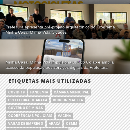
Prefeitura apresenta pré-projeto arquitetônico do Programa
Minha Casa, Minha Vida Cidades
Minha Casa, Minha Vida impulsiona uso do Colab e amplia
acesso da população aos serviços digitais da Prefeitura
ETIQUETAS MAIS UTILIZADAS
COVID-19
PANDEMIA
CÂMARA MUNICIPAL
PREFEITURA DE ARAXÁ
ROBSON MAGELA
GOVERNO DE MINAS
OCORRÊNCIAS POLICIAIS
VACINA
VAGAS DE EMPREGO
ARAXÁ
CBMM