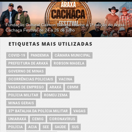
Fundação Cultural Calmon Barreto recebe a 1ª edição do Araxá
Cachaça Festival de 24 a 26 de julho
ETIQUETAS MAIS UTILIZADAS
COVID-19
PANDEMIA
CÂMARA MUNICIPAL
PREFEITURA DE ARAXÁ
ROBSON MAGELA
GOVERNO DE MINAS
OCORRÊNCIAS POLICIAIS
VACINA
VAGAS DE EMPREGO
ARAXÁ
CBMM
POLÍCIA MILITAR
ROMEU ZEMA
MINAS GERAIS
37º BATALHA DA POLÍCIA MILITAR
VAGAS
UNIARAXÁ
CEMIG
CORONAVÍRUS
POLÍCIA
ACIA
SEE
SAÚDE
SUS