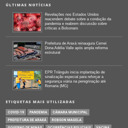
ÚLTIMAS NOTÍCIAS
Revelações nos Estados Unidos
reacendem debate sobre a condução da
pandemia e reabrem discussão sobre
críticas a Bolsonaro
Prefeitura de Araxá reinaugura Cemei
Dona Adélia Valle após ampla reforma
estrutural
EPR Triângulo inicia implantação de
sinalização especial para reforçar a
segurança viária na peregrinação até
Romaria (MG)
ETIQUETAS MAIS UTILIZADAS
COVID-19
PANDEMIA
CÂMARA MUNICIPAL
PREFEITURA DE ARAXÁ
ROBSON MAGELA
GOVERNO DE MINAS
OCORRÊNCIAS POLICIAIS
VACINA