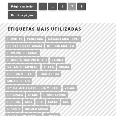
Página anterior
1
…
6
7
8
Page
Page
Page
Page
Proxíma página
ETIQUETAS MAIS UTILIZADAS
COVID-19
PANDEMIA
CÂMARA MUNICIPAL
PREFEITURA DE ARAXÁ
ROBSON MAGELA
GOVERNO DE MINAS
OCORRÊNCIAS POLICIAIS
VACINA
VAGAS DE EMPREGO
ARAXÁ
CBMM
POLÍCIA MILITAR
ROMEU ZEMA
MINAS GERAIS
37º BATALHA DA POLÍCIA MILITAR
VAGAS
UNIARAXÁ
CEMIG
CORONAVÍRUS
POLÍCIA
ACIA
SEE
SAÚDE
SUS
DÍNAMO
UNIMED ARAXÁ