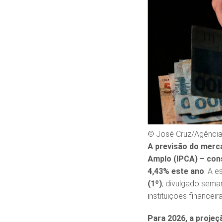
© José Cruz/Agência 
A previsão do merca
Amplo (IPCA) – cons
4,43% este ano
. A e
(1º)
, divulgado sema
instituições financei
Para 2026, a projeç