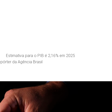
Estimativa para o PIB é 2,16% em 2025
pórter da Agência Brasil