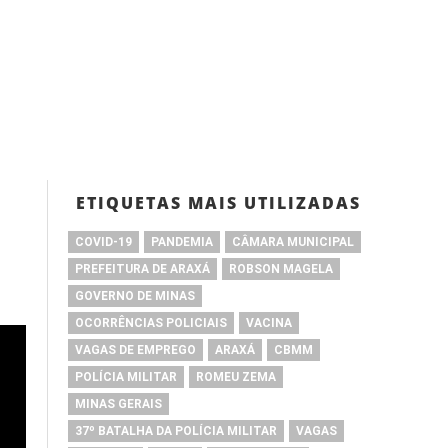
ETIQUETAS MAIS UTILIZADAS
COVID-19
PANDEMIA
CÂMARA MUNICIPAL
PREFEITURA DE ARAXÁ
ROBSON MAGELA
GOVERNO DE MINAS
OCORRÊNCIAS POLICIAIS
VACINA
VAGAS DE EMPREGO
ARAXÁ
CBMM
POLÍCIA MILITAR
ROMEU ZEMA
MINAS GERAIS
37º BATALHA DA POLÍCIA MILITAR
VAGAS