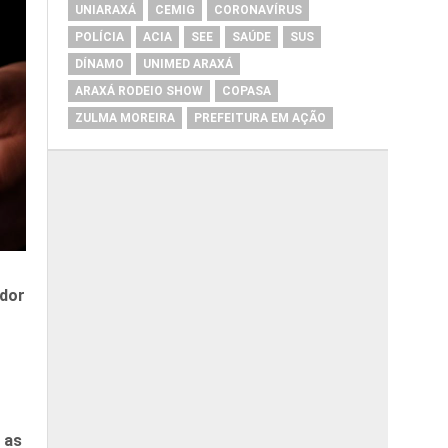
UNIARAXÁ
CEMIG
CORONAVÍRUS
POLÍCIA
ACIA
SEE
SAÚDE
SUS
DÍNAMO
UNIMED ARAXÁ
ARAXÁ RODEIO SHOW
COPASA
ZULMA MOREIRA
PREFEITURA EM AÇÃO
idor
 as