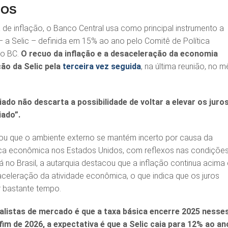
COS
 de inflação, o Banco Central usa como principal instrumento a
– a Selic – definida em 15% ao ano pelo Comitê de Política
do BC.
O recuo da inflação e a desaceleração da economia
ão da Selic pela
terceira vez seguida
, na última reunião, no m
iado não descarta a possibilidade de voltar a elevar os juro
iado”.
ou que o ambiente externo se mantém incerto por causa da
tica econômica nos Estados Unidos, com reflexos nas condiçõe
Já no Brasil, a autarquia destacou que a inflação continua acima
celeração da atividade econômica, o que indica que os juros
r bastante tempo.
alistas de mercado é que a taxa básica encerre 2025 nesse
fim de 2026, a expectativa é que a Selic caia para 12% ao an