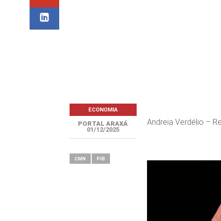
ECONOMIA
Andreia Verdélio – Re
PORTAL ARAXÁ
01/12/2025
CMN
PIB