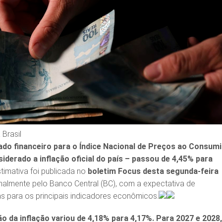
Brasil
do financeiro para o Índice Nacional de Preços ao Consum
iderado a inflação oficial do país – passou de 4,45% para
stimativa foi publicada no
boletim Focus desta segunda-feira
nalmente pelo Banco Central (BC), com a expectativa de
ras para os principais indicadores econômicos.
ão da inflação variou de 4,18% para 4,17%. Para 2027 e 2028,