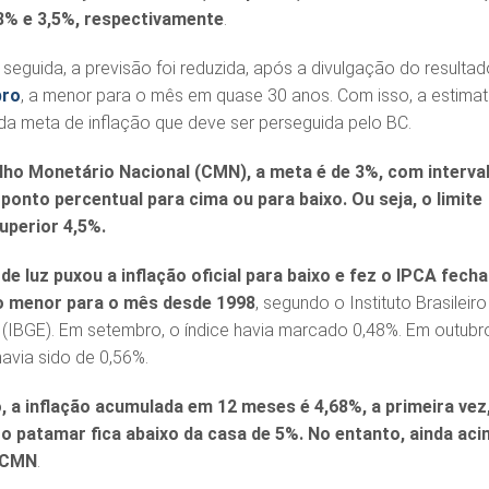
8% e 3,5%, respectivamente
.
seguida, a previsão foi reduzida, após a divulgação do resultad
bro
, a menor para o mês em quase 30 anos. Com isso, a estimat
 da meta de inflação que deve ser perseguida pelo BC.
lho Monetário Nacional (CMN), a meta é de 3%, com interva
 ponto percentual para cima ou para baixo. Ou seja, o limite
superior 4,5%.
e luz puxou a inflação oficial para baixo e fez o IPCA fecha
o menor para o mês desde 1998
, segundo o Instituto Brasileiro
a (IBGE). Em setembro, o índice havia marcado 0,48%. Em outubr
havia sido de 0,56%.
 a inflação acumulada em 12 meses é 4,68%, a primeira vez
o patamar fica abaixo da casa de 5%. No entanto, ainda ac
o CMN
.