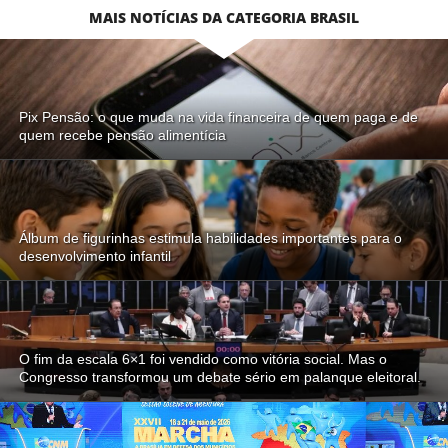
MAIS NOTÍCIAS DA CATEGORIA BRASIL
Pix Pensão: o que muda na vida financeira de quem paga e de
quem recebe pensão alimentícia
Álbum de figurinhas estimula habilidades importantes para o
desenvolvimento infantil
O fim da escala 6×1 foi vendido como vitória social. Mas o
Congresso transformou um debate sério em palanque eleitoral.