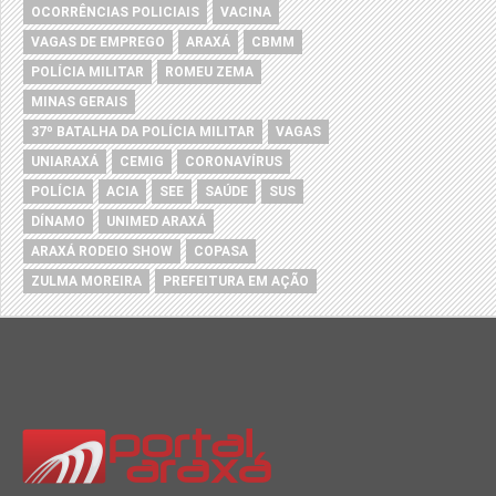
OCORRÊNCIAS POLICIAIS
VACINA
VAGAS DE EMPREGO
ARAXÁ
CBMM
POLÍCIA MILITAR
ROMEU ZEMA
MINAS GERAIS
37º BATALHA DA POLÍCIA MILITAR
VAGAS
UNIARAXÁ
CEMIG
CORONAVÍRUS
POLÍCIA
ACIA
SEE
SAÚDE
SUS
DÍNAMO
UNIMED ARAXÁ
ARAXÁ RODEIO SHOW
COPASA
ZULMA MOREIRA
PREFEITURA EM AÇÃO