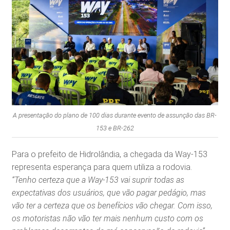
A presentação do plano de 100 dias durante evento de assunção das BR-
153 e BR-262
Para o prefeito de Hidrolândia, a chegada da Way-153
representa esperança para quem utiliza a rodovia.
“Tenho certeza que a Way-153 vai suprir todas as
expectativas dos usuários, que vão pagar pedágio, mas
vão ter a certeza que os benefícios vão chegar. Com isso,
os motoristas não vão ter mais nenhum custo com os