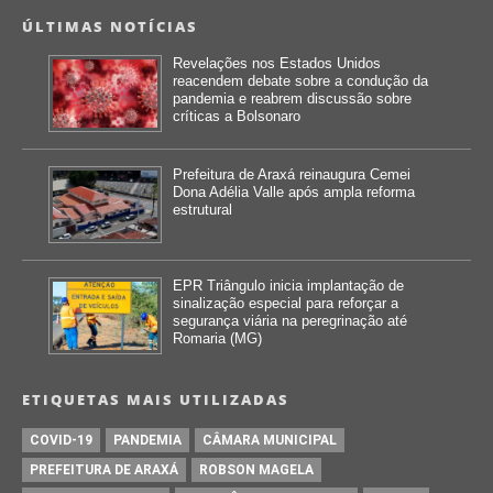
ÚLTIMAS NOTÍCIAS
Revelações nos Estados Unidos
reacendem debate sobre a condução da
pandemia e reabrem discussão sobre
críticas a Bolsonaro
Prefeitura de Araxá reinaugura Cemei
Dona Adélia Valle após ampla reforma
estrutural
EPR Triângulo inicia implantação de
sinalização especial para reforçar a
segurança viária na peregrinação até
Romaria (MG)
ETIQUETAS MAIS UTILIZADAS
COVID-19
PANDEMIA
CÂMARA MUNICIPAL
PREFEITURA DE ARAXÁ
ROBSON MAGELA