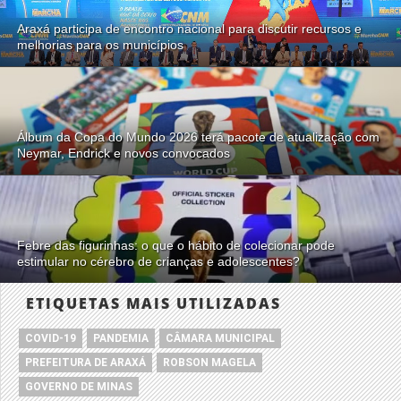
Araxá participa de encontro nacional para discutir recursos e
melhorias para os municípios
Álbum da Copa do Mundo 2026 terá pacote de atualização com
Neymar, Endrick e novos convocados
Febre das figurinhas: o que o hábito de colecionar pode
estimular no cérebro de crianças e adolescentes?
ETIQUETAS MAIS UTILIZADAS
COVID-19
PANDEMIA
CÂMARA MUNICIPAL
PREFEITURA DE ARAXÁ
ROBSON MAGELA
GOVERNO DE MINAS