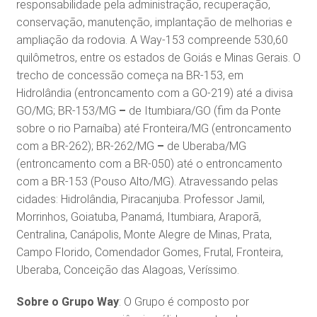
responsabilidade pela administração, recuperação,
conservação, manutenção, implantação de melhorias e
ampliação da rodovia. A Way-153 compreende 530,60
quilômetros, entre os estados de Goiás e Minas Gerais. O
trecho de concessão começa na BR-153, em
Hidrolândia (entroncamento com a GO-219) até a divisa
GO/MG; BR-153/MG
–
de Itumbiara/GO (fim da Ponte
sobre o rio Parnaíba) até Fronteira/MG (entroncamento
com a BR-262); BR-262/MG
–
de Uberaba/MG
(entroncamento com a BR-050) até o entroncamento
com a BR-153 (Pouso Alto/MG). Atravessando pelas
cidades: Hidrolândia, Piracanjuba. Professor Jamil,
Morrinhos, Goiatuba, Panamá, Itumbiara, Araporã,
Centralina, Canápolis, Monte Alegre de Minas, Prata,
Campo Florido, Comendador Gomes, Frutal, Fronteira,
Uberaba, Conceição das Alagoas, Veríssimo.
Sobre o Grupo Way
: O Grupo é composto por