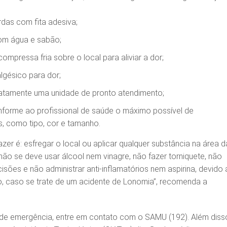
das com fita adesiva;
com água e sabão;
mpressa fria sobre o local para aliviar a dor;
lgésico para dor;
atamente uma unidade de pronto atendimento;
informe ao profissional de saúde o máximo possível de
s, como tipo, cor e tamanho.
zer é: esfregar o local ou aplicar qualquer substância na área d
não se deve usar álcool nem vinagre, não fazer torniquete, não
cisões e não administrar anti-inflamatórios nem aspirina, devido
, caso se trate de um acidente de Lonomia”, recomenda a
e emergência, entre em contato com o SAMU (192). Além diss