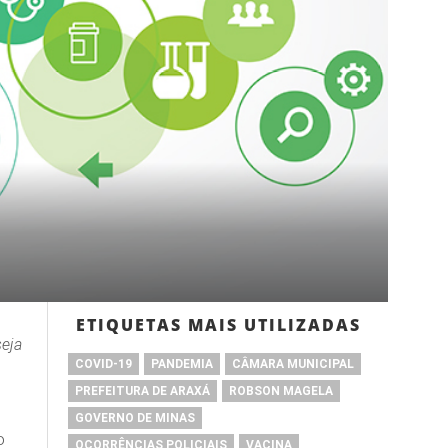
ETIQUETAS MAIS UTILIZADAS
eja
COVID-19
PANDEMIA
CÂMARA MUNICIPAL
PREFEITURA DE ARAXÁ
ROBSON MAGELA
GOVERNO DE MINAS
o
OCORRÊNCIAS POLICIAIS
VACINA