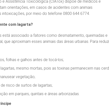
 e Assistência Toxicológica (CIATox) dispõe de médicos e
stam orientações, em casos de acidentes com animais
 intoxicações, por meio do telefone 0800 644 6774.
ente com lagarta?
 está associado a fatores como desmatamento, queimadas e
tal, que aproximam esses animais das áreas urbanas. Para reduzi
s, folhas e galhos antes de tocá-los;
lagartas, mesmo mortas, pois as toxinas permanecem nas cerd
manusear vegetação;
 de risco de surtos de lagartas;
nção em parques, quintais e áreas arborizadas.
íncipe