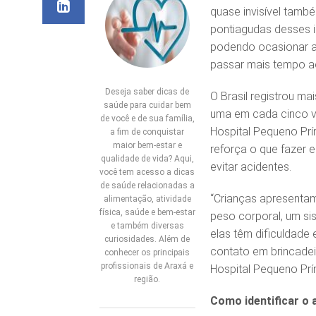
quase invisível tamb
pontiagudas desses i
podendo ocasionar ac
passar mais tempo ao 
Deseja saber dicas de
O Brasil registrou ma
saúde para cuidar bem
uma em cada cinco vít
de você e de sua família,
Hospital Pequeno Prín
a fim de conquistar
maior bem-estar e
reforça o que fazer 
qualidade de vida? Aqui,
evitar acidentes.
você tem acesso a dicas
de saúde relacionadas a
“Crianças apresentam
alimentação, atividade
física, saúde e bem-estar
peso corporal, um si
e também diversas
elas têm dificuldade
curiosidades. Além de
contato em brincadeir
conhecer os principais
profissionais de Araxá e
Hospital Pequeno Prí
região.
Como identificar o 