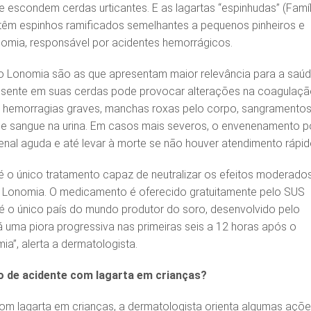
 escondem cerdas urticantes. E as lagartas “espinhudas” (Famíl
ntêm espinhos ramificados semelhantes a pequenos pinheiros e
omia, responsável por acidentes hemorrágicos.
o Lonomia são as que apresentam maior relevância para a saú
resente em suas cerdas pode provocar alterações na coagulaç
a hemorragias graves, manchas roxas pelo corpo, sangramentos
de sangue na urina. Em casos mais severos, o envenenamento 
renal aguda e até levar à morte se não houver atendimento rápid
é o único tratamento capaz de neutralizar os efeitos moderado
 Lonomia. O medicamento é oferecido gratuitamente pelo SUS
 é o único país do mundo produtor do soro, desenvolvido pelo
Há uma piora progressiva nas primeiras seis a 12 horas após o
a”, alerta a dermatologista.
o de acidente com lagarta em crianças?
om lagarta em crianças, a dermatologista orienta algumas açõe