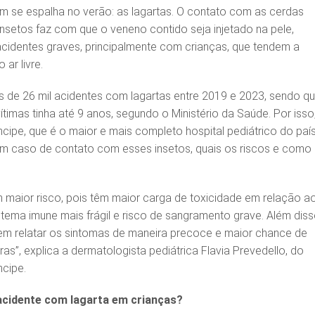
ém se espalha no verão: as lagartas. O contato com as cerdas
nsetos faz com que o veneno contido seja injetado na pele,
identes graves, principalmente com crianças, que tendem a
ar livre.
is de 26 mil acidentes com lagartas entre 2019 e 2023, sendo q
imas tinha até 9 anos, segundo o Ministério da Saúde. Por isso
cipe, que é o maior e mais completo hospital pediátrico do país
em caso de contato com esses insetos, quais os riscos e como
 maior risco, pois têm maior carga de toxicidade em relação a
stema imune mais frágil e risco de sangramento grave. Além diss
 em relatar os sintomas de maneira precoce e maior chance de
as”, explica a dermatologista pediátrica Flavia Prevedello, do
ncipe.
acidente com lagarta em crianças?