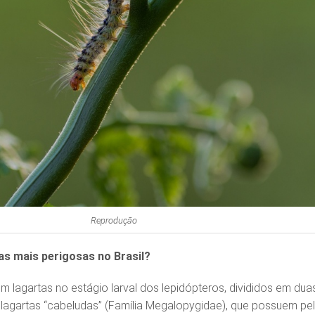
Reprodução
as mais perigosas no Brasil?
m lagartas no estágio larval dos lepidópteros, divididos em dua
as lagartas “cabeludas” (Família Megalopygidae), que possuem pe