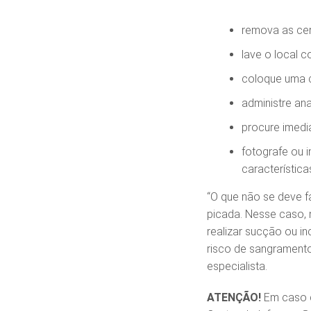
remova as cer
lave o local 
coloque uma co
administre ana
procure imedi
fotografe ou 
característica
“O que não se deve fa
picada. Nesse caso, 
realizar sucção ou in
risco de sangramento
especialista.
ATENÇÃO!
Em caso d