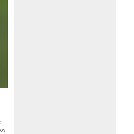
s
los