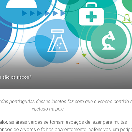
s são os riscos?
rdas pontiagudas desses insetos faz com que o veneno contido s
injetado na pele
or, as áreas verdes se tornam espaços de lazer para muitas
troncos de árvores e folhas aparentemente inofensivas, um perig