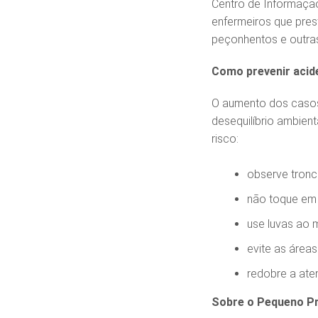
Centro de Informação
enfermeiros que pre
peçonhentos e outras
Como prevenir acid
O aumento dos casos
desequilíbrio ambien
risco:
observe tronco
não toque em 
use luvas ao 
evite as áreas
redobre a ate
Sobre o Pequeno Pr