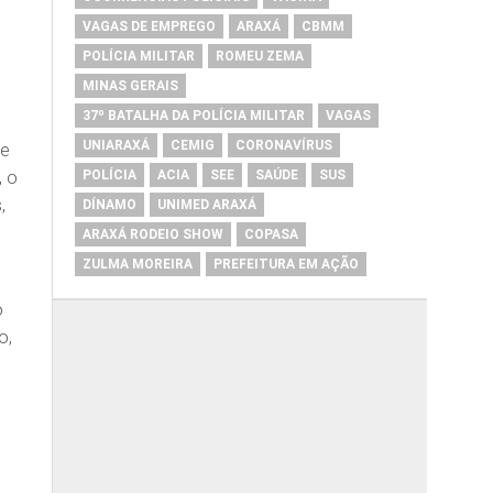
VAGAS DE EMPREGO
ARAXÁ
CBMM
POLÍCIA MILITAR
ROMEU ZEMA
MINAS GERAIS
37º BATALHA DA POLÍCIA MILITAR
VAGAS
UNIARAXÁ
CEMIG
CORONAVÍRUS
ue
, o
POLÍCIA
ACIA
SEE
SAÚDE
SUS
,
DÍNAMO
UNIMED ARAXÁ
ARAXÁ RODEIO SHOW
COPASA
ZULMA MOREIRA
PREFEITURA EM AÇÃO
o
o,